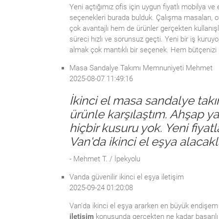
Yeni açtığımız ofis için uygun fiyatlı mobilya v
seçenekleri burada bulduk. Çalışma masaları, ofi
çok avantajlı hem de ürünler gerçekten kullanışl
süreci hızlı ve sorunsuz geçti. Yeni bir iş kuruy
almak çok mantıklı bir seçenek. Hem bütçenizi 
Masa Sandalye Takımı Memnuniyeti Mehmet
2025-08-07 11:49:16
İkinci el masa sandalye takı
ürünle karşılaştım. Ahşap ya
hiçbir kusuru yok. Yeni fiya
Van'da ikinci el eşya alacak
- Mehmet T. / İpekyolu
Vanda güvenilir ikinci el eşya iletişim
2025-09-24 01:20:08
Van'da ikinci el eşya ararken en büyük endişem g
iletişim
konusunda gerçekten ne kadar başarılı ol