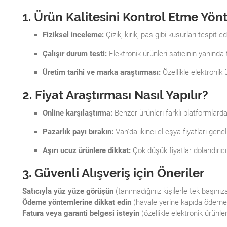
1. Ürün Kalitesini Kontrol Etme Yön
Fiziksel inceleme:
Çizik, kırık, pas gibi kusurları tespit ed
Çalışır durum testi:
Elektronik ürünleri satıcının yanında 
Üretim tarihi ve marka araştırması:
Özellikle elektronik
2. Fiyat Araştırması Nasıl Yapılır?
Online karşılaştırma:
Benzer ürünleri farklı platformlarda
Pazarlık payı bırakın:
Van'da ikinci el eşya fiyatları genell
Aşırı ucuz ürünlere dikkat:
Çok düşük fiyatlar dolandırıcılı
3. Güvenli Alışveriş için Öneriler
Satıcıyla yüz yüze görüşün
(tanımadığınız kişilerle tek başını
Ödeme yöntemlerine dikkat edin
(havale yerine kapıda ödemeyi
Fatura veya garanti belgesi isteyin
(özellikle elektronik ürünle