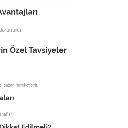
Avantajları
.
ulunursunuz.
için Özel Tavsiyeler
l pazarı hareketlenir.
aları
snaflar)
Dikkat Edilmeli?