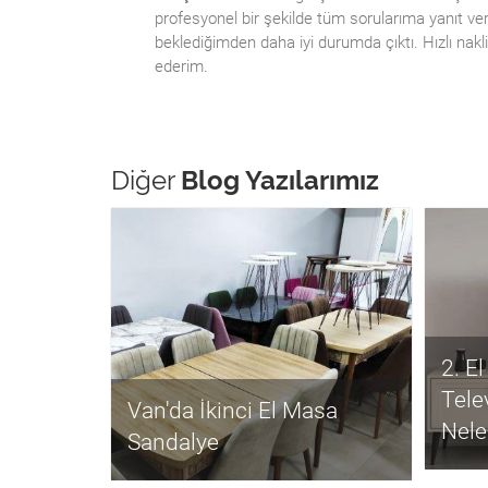
profesyonel bir şekilde tüm sorularıma yanıt verdi
beklediğimden daha iyi durumda çıktı. Hızlı nak
ederim.
Diğer
Blog Yazılarımız
2. E
Tele
Van'da İkinci El Masa
Nele
Sandalye