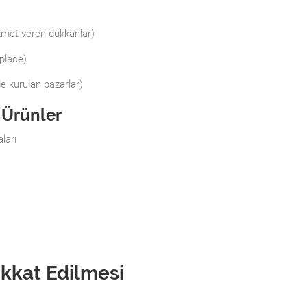
zmet veren dükkanlar)
place)
de kurulan pazarlar)
 Ürünler
ları
ikkat Edilmesi