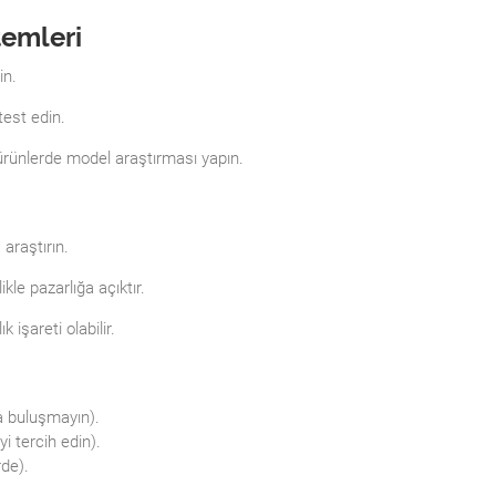
temleri
in.
test edin.
 ürünlerde model araştırması yapın.
 araştırın.
ikle pazarlığa açıktır.
k işareti olabilir.
za buluşmayın).
 tercih edin).
rde).