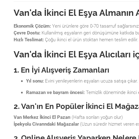
Van'da İkinci El Eşya Almanın 
Ekonomik Çözüm:
Yeni ürünlere göre 0-70 tasarruf sağlarsınız
Çevre Dostu:
Kullanılmış eşyaların geri dönüşümüne katkıda b
Hızlı Teslimat:
Çoğu ikinci el ürün stoktan hemen teslim edilir.
Van'da İkinci El Eşya Alıcıları 
1. En İyi Alışveriş Zamanları
Yıl sonu:
Evini yenileyenlerin eşyaları ucuza satışa çıkar.
Ramazan ve bayram öncesi:
Temizlik döneminde ikinci e
2. Van'ın En Popüler İkinci El Mağaz
Van Merkez İkinci El Pazarı
(Hafta sonları yoğun olur)
İpekyolu Civarındaki Mağazalar
(Uzun süredir hizmet veren e
3. Online Alışveriş Yaparken Nelere 