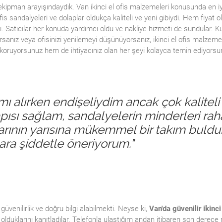
e ekipman arayışındaydık. Van ikinci el ofis malzemeleri konusunda en iy
s sandalyeleri ve dolaplar oldukça kaliteli ve yeni gibiydi. Hem fiyat o
ı. Satıcılar her konuda yardımcı oldu ve nakliye hizmeti de sundular. 
orsanız veya ofisinizi yenilemeyi düşünüyorsanız, ikinci el ofis malzeme
koruyorsunuz hem de ihtiyacınız olan her şeyi kolayca temin ediyorsu
mı alırken endişeliydim ancak çok kaliteli 
pısı sağlam, sandalyelerin minderleri rah
tlarının yarısına mükemmel bir takım buld
lara şiddetle öneriyorum."
üvenilirlik ve doğru bilgi alabilmekti. Neyse ki,
Van'da güvenilir ikinci
duklarını kanıtladılar. Telefonla ulaştığım andan itibaren son derece 