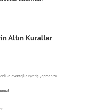
çin Altın Kurallar
venli ve avantajlı alışveriş yapmanıza
dunuz!
er