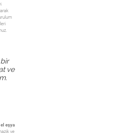
i
larak
Kurulum
leri
nuz.
bir
at ve
um.
 el eşya
nazik ve