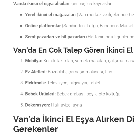
Van'da ikinci el eşya alıcıları
için başlıca kaynaklar:
Yerel ikinci el mağazaları
(Van merkez ve ilçelerinde hi
Online platformlar
(Sahibinden, Letgo, Facebook Market
Semt pazarları ve bit pazarları
(Haftanın belirli günlerin
Van'da En Çok Talep Gören İkinci El
Mobilya:
Koltuk takımları, yemek masaları, çalışma masa
Ev Aletleri:
Buzdolabı, çamaşır makinesi, fırın
Elektronik:
Televizyon, bilgisayar, tablet
Bebek Ürünleri:
Bebek arabası, beşik, oto koltuğu
Dekorasyon:
Halı, avize, ayna
Van'da İkinci El Eşya Alırken D
Gerekenler