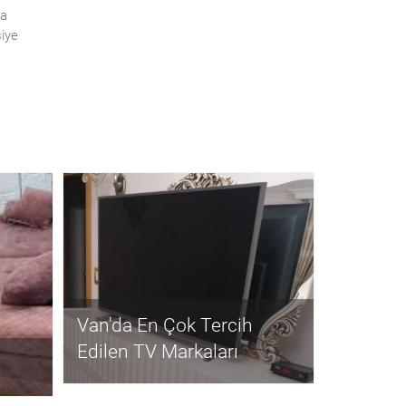
ta
siye
Van'da En Çok Tercih
Edilen TV Markaları