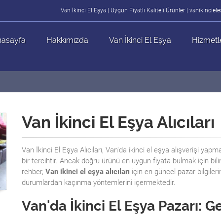
Van İkinci El Eşya | Uygun Fiyatlı Kaliteli Ürünler | vanikincie
asayfa
Hakkımızda
Van İkinci El Eşya
Hizmetl
Van İkinci El Eşya Alıcıları
Van İkinci El Eşya Alıcıları, Van'da ikinci el eşya alışverişi y
bir tercihtir. Ancak doğru ürünü en uygun fiyata bulmak için bil
rehber,
Van ikinci el eşya alıcıları
için en güncel pazar bilgilerini
durumlardan kaçınma yöntemlerini içermektedir.
Van'da İkinci El Eşya Pazarı: G