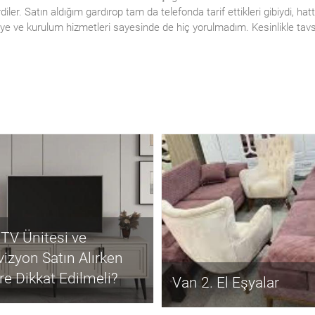
ler. Satın aldığım gardırop tam da telefonda tarif ettikleri gibiydi, hat
liye ve kurulum hizmetleri sayesinde de hiç yorulmadım. Kesinlikle tav
l TV Ünitesi ve
vizyon Satın Alırken
re Dikkat Edilmeli?
Van 2. El Eşyalar