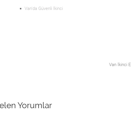
Van'da Güvenli İkinci
Van İkinci E
elen Yorumlar