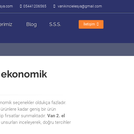
lesya.com
05441206565
vanikincielesya@gmail.com
erimiz
Blog
S.S.S.
İletişim
ve ekonomik
konomik seçenekler oldukça fazladır.
 ürünlere kadar geniş bir ürün
zip fırsatlar sunmaktadır.
Van 2. el
i unsurları inceleyerek, doğru tercihler