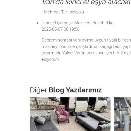
Van'da ikinci el eşya alacak
- Mehmet T. / İpekyolu
İkinci El Çamaşır Makinesi Bosch 9 kg
2025-05-07 00:19:58
Deprem sonrası yeni evime uygun fiyatlı bir çam
makineyi önümde çalıştırdı, su kaçağı testi yapt
çıkarmadı. Yalnız Van’ın sert suyu için her 2 ayd
ediyorum
Diğer
Blog Yazılarımız