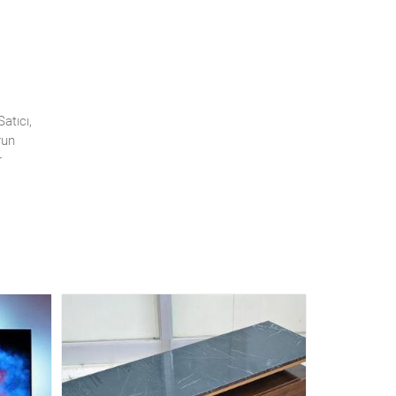
atıcı,
run
r