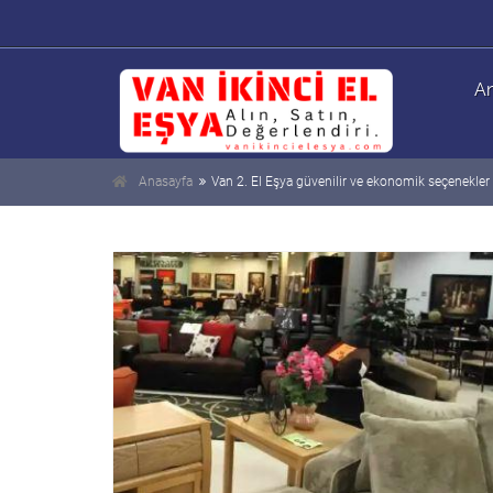
An
Anasayfa
Van 2. El Eşya güvenilir ve ekonomik seçenekler