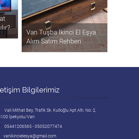
yat
lır?
Van Tuşba İkinci El Eşya
Alım Satım Rehberi
letişim Bilgilerimiz
Vali Mithat Bey, Trafik Sk. Kulloğlu Apt Altı. No: 2,
100 İpekyolu/Van
05441206565 - 05052077474
vanikincielesya@gmail.com