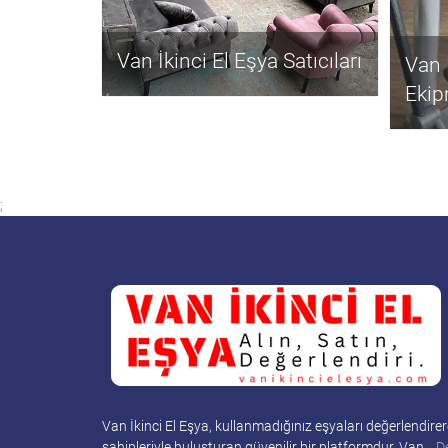
Van İkinci El Eşya Satıcıları
Van 
Ekip
;
Van İkinci El Eşya, kullanmadığınız eşyaları değerlendirer
sahipleriyle buluşturan güvenilir bir platformdur. Van…
D