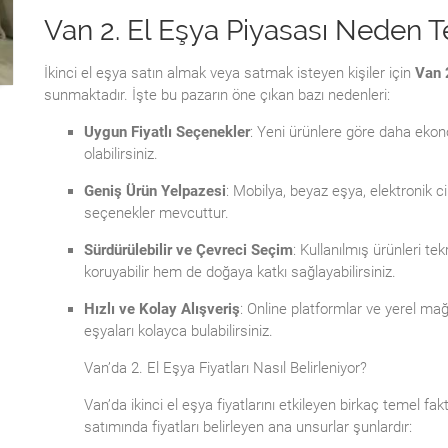
Van 2. El Eşya Piyasası Neden T
İkinci el eşya satın almak veya satmak isteyen kişiler için
Van 
sunmaktadır. İşte bu pazarın öne çıkan bazı nedenleri:
Uygun Fiyatlı Seçenekler
: Yeni ürünlere göre daha ekono
olabilirsiniz.
Geniş Ürün Yelpazesi
: Mobilya, beyaz eşya, elektronik ci
seçenekler mevcuttur.
Sürdürülebilir ve Çevreci Seçim
: Kullanılmış ürünleri t
koruyabilir hem de doğaya katkı sağlayabilirsiniz.
Hızlı ve Kolay Alışveriş
: Online platformlar ve yerel ma
eşyaları kolayca bulabilirsiniz.
Van’da 2. El Eşya Fiyatları Nasıl Belirleniyor?
Van’da ikinci el eşya fiyatlarını etkileyen birkaç temel fa
satımında fiyatları belirleyen ana unsurlar şunlardır: