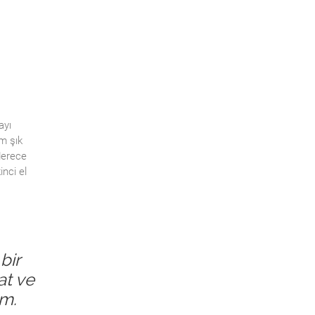
ayı
m şık
derece
inci el
bir
at ve
um.