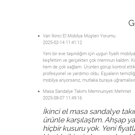
G
Van İkinci El Mobilya Müşteri Yorumu
2025-02-14 11:41:12
Yeni bir eve taşındığım için uygun fiyatlı mobilya
keşfettim ve gerçekten çok memnun kaldım. Kol
hem de çok sağlam. Ürünleri görüp kontrol ettik
profesyonel ve yardımcı oldu. Eşyaların temizliği 
mobilya arıyorsanız, mutlaka buraya uğramalısın
Masa Sandalye Takımı Memnuniyeti Mehmet
2025-08-07 11:49:16
İkinci el masa sandalye takı
ürünle karşılaştım. Ahşap ya
hiçbir kusuru yok. Yeni fiya