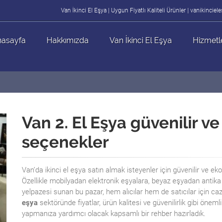
Van İkinci El Eşya | Uygun Fiyatlı Kaliteli Ürünler | vanikincie
asayfa
Hakkımızda
Van İkinci El Eşya
Hizmetl
Van 2. El Eşya güvenilir 
seçenekler
Van’da ikinci el eşya satın almak isteyenler için güvenilir ve e
Özellikle mobilyadan elektronik eşyalara, beyaz eşyadan antika
yelpazesi sunan bu pazar, hem alıcılar hem de satıcılar için ca
eşya
sektöründe fiyatlar, ürün kalitesi ve güvenilirlik gibi öneml
yapmanıza yardımcı olacak kapsamlı bir rehber hazırladık.