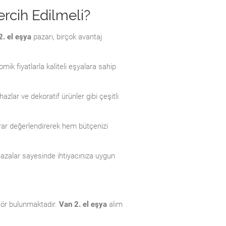
ercih Edilmeli?
2. el eşya
pazarı, birçok avantaj
mik fiyatlarla kaliteli eşyalara sahip
hazlar ve dekoratif ürünler gibi çeşitli
ekrar değerlendirerek hem bütçenizi
ğazalar sayesinde ihtiyacınıza uygun
ktör bulunmaktadır.
Van 2. el eşya
alım