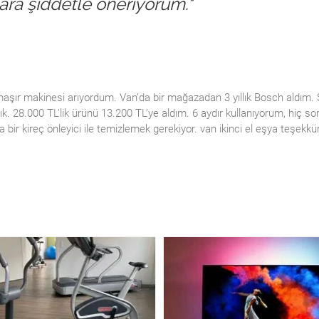
lara şiddetle öneriyorum."
aşır makinesi arıyordum. Van’da bir mağazadan 3 yıllık Bosch aldım. S
ık. 28.000 TL’lik ürünü 13.200 TL’ye aldım. 6 aydır kullanıyorum, hiç so
a bir kireç önleyici ile temizlemek gerekiyor. van ikinci el eşya teşekkü