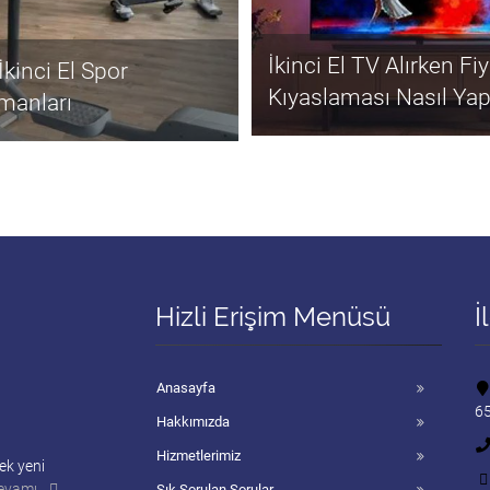
İkinci El TV Alırken Fi
İkinci El Spor
Kıyaslaması Nasıl Yapı
manları
Hizli Erişim Menüsü
İ
Anasayfa
65
Hakkımızda
Hizmetlerimiz
ek yeni
evamı..
Sık Sorulan Sorular