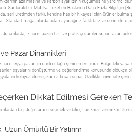
miktarının azalmasına ve karbon ayak izinin küçülmesine yardımcı olur
ntı: Sürdürülebilir Mobilya Tüketimi Hakkında Daha Fazla Bilgi İçin [Bur
nda, seri üretimden farklı, kendine has bir hikayesi olan ürünler bulma
ğlar. Standart mağazalarda bulamayacağınız farklı tarz ve dönemlere a
an durumlarda, ikinci el pazarı hızlı ve pratik çözümler sunar. Uzun be
 ve Pazar Dinamikleri
ikinci el eşya pazarının canlı olduğu şehirlerden biridir. Bölgedeki yaş
anlar, eşyalarını dönüştürme ve değerlendirme konusunda oldukça bilinçl
yalarını kolayca elden çıkarma fırsatı sunar. Özellikle üniversite şehri o
 Seçerken Dikkat Edilmesi Gereken Te
lardan biri, doğru ürünü seçmek ve bilinçli bir karar vermektir. Görsel 
k: Uzun Ömürlü Bir Yatırım