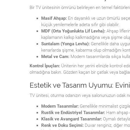
Bir TV ünitesinin ömrünü belirleyen en temel faktörlerde
Masif Ahşap:
En dayanıklı ve uzun ömürlü seçenek
küçük yenilemelerle adeta sıfır gibi olabilir.
MDF (Orta Yoğunlukta Lif Levha):
Ahşap liflerin
kaplamanın kalkıp kalkmadığına veya şişme olup 
Suntalam (Yonga Levha):
Genellikle daha uygun
kenarlarda şişme, kabarma olup olmadığını kont
Metal ve Cam:
Modern tasarımlarda sıkça kulla
Kontrol İpuçları:
Ünitenin her yerini elinizle kontrol e
olmadığına bakın. Gözden kaçan bir çatlak veya bağlan
Estetik ve Tasarım Uyumu: Eviniz
TV ünitesi, oturma odanızın veya salonunuzun odak nokt
Modern Tasarımlar:
Genellikle minimalist çizgile
Rustik ve Endüstriyel Tasarımlar:
Ham ahşap dok
Klasik ve Avangard Tasarımlar:
Oymalı detaylar
Renk ve Doku Seçimi:
Duvar renginiz, diğer mob