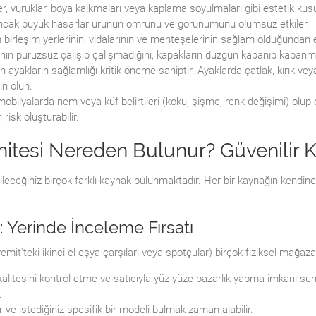
r, vuruklar, boya kalkmaları veya kaplama soyulmaları gibi estetik kusur
ir, ancak büyük hasarlar ürünün ömrünü ve görünümünü olumsuz etkiler.
birleşim yerlerinin, vidalarının ve menteşelerinin sağlam olduğundan 
rının pürüzsüz çalışıp çalışmadığını, kapakların düzgün kapanıp kapanma
n ayakların sağlamlığı kritik öneme sahiptir. Ayaklarda çatlak, kırık vey
n olun.
mobilyalarda nem veya küf belirtileri (koku, şişme, renk değişimi) olup 
risk oluşturabilir.
Ünitesi Nereden Bulunur? Güvenilir 
leceğiniz birçok farklı kaynak bulunmaktadır. Her bir kaynağın kendine
: Yerinde İnceleme Fırsatı
emit'teki ikinci el eşya çarşıları veya spotçular) birçok fiziksel mağaza
kalitesini kontrol etme ve satıcıyla yüz yüze pazarlık yapma imkanı s
.
dır ve istediğiniz spesifik bir modeli bulmak zaman alabilir.