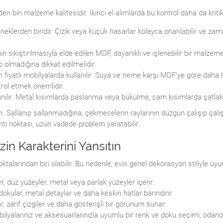
n biri malzeme kalitesidir. İkinci el alımlarda bu kontrol daha da kritik 
lerden biridir. Çizik veya küçük hasarlar kolayca onarılabilir ve zamanl
in sıkıştırılmasıyla elde edilen MDF, dayanıklı ve işlenebilir bir malzemed
olmadığına dikkat edilmelidir.
 fiyatlı mobilyalarda kullanılır. Suya ve neme karşı MDF'ye göre daha 
rol etmek önemlidir.
nılır. Metal kısımlarda paslanma veya bükülme, cam kısımlarda çatlak
din. Sallanıp sallanmadığına, çekmecelerin raylarının düzgün çalışıp ça
tı noktası, uzun vadede problem yaratabilir.
in Karakterini Yansıtın
alarından biri olabilir. Bu nedenle, evin genel dekorasyon stiliyle uyu
r, düz yüzeyler, metal veya parlak yüzeyler içerir.
ular, metal detaylar ve daha keskin hatlar barındırır.
, zarif çizgiler ve daha gösterişli bir görünüm sunar.
ilyalarınız ve aksesuarlarınızla uyumlu bir renk ve doku seçimi, odanız