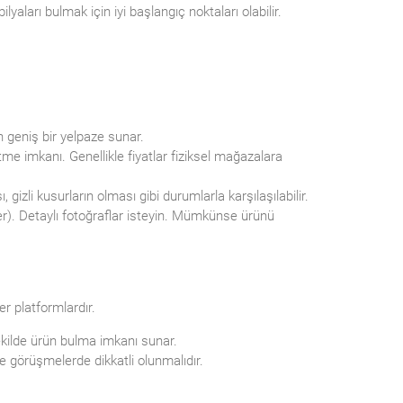
yaları bulmak için iyi başlangıç noktaları olabilir.
in geniş bir yelpaze sunar.
tme imkanı. Genellikle fiyatlar fiziksel mağazalara
izli kusurların olması gibi durumlarla karşılaşılabilir.
ller). Detaylı fotoğraflar isteyin. Mümkünse ürünü
er platformlardır.
şekilde ürün bulma imkanı sunar.
ze görüşmelerde dikkatli olunmalıdır.