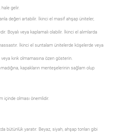
hale gelir.
a değeri artabilir. İkinci el masif ahşap üniteler,
ir. Boyalı veya kaplamalı olabilir. İkinci el alımlarda
hassastır. İkinci el suntalam ünitelerde köşelerde veya
 veya kırık olmamasına özen gösterin.
lışmadığına, kapakların menteşelerinin sağlam olup
m içinde olması önemlidir.
da bütünlük yaratır. Beyaz, siyah, ahşap tonları gibi