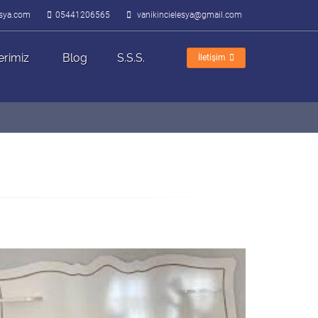
lesya.com
05441206565
vanikincielesya@gmail.com
erimiz
Blog
S.S.S.
İletişim