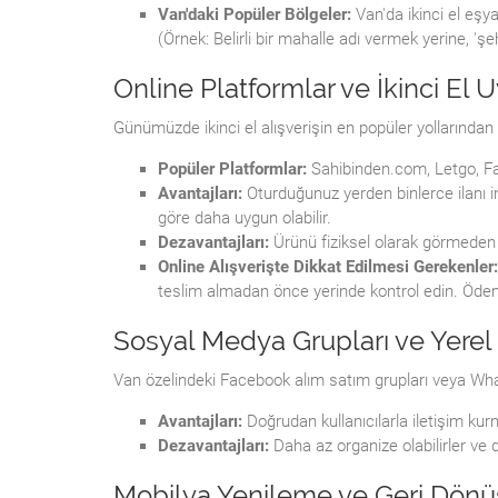
Van'daki Popüler Bölgeler:
Van'da ikinci el eşya
(Örnek: Belirli bir mahalle adı vermek yerine, 'şe
Online Platformlar ve İkinci El
Günümüzde ikinci el alışverişin en popüler yollarından b
Popüler Platformlar:
Sahibinden.com, Letgo, Fa
Avantajları:
Oturduğunuz yerden binlerce ilanı in
göre daha uygun olabilir.
Dezavantajları:
Ürünü fiziksel olarak görmeden sa
Online Alışverişte Dikkat Edilmesi Gerekenler:
teslim almadan önce yerinde kontrol edin. Öde
Sosyal Medya Grupları ve Yerel 
Van özelindeki Facebook alım satım grupları veya Wha
Avantajları:
Doğrudan kullanıcılarla iletişim kur
Dezavantajları:
Daha az organize olabilirler ve d
Mobilya Yenileme ve Geri Dönüş