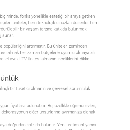
içiminde, fonksiyonellikle estetiği bir araya getiren
eçilen üniteler, hem teknolojik cihazları düzenler hem
rdürülebilir bir yaşam tarzına katkıda bulunmak
j sunar.
e popülerliğini artırmıştır. Bu üniteler, zeminden
itesi almak her zaman bütçelerle uyumlu olmayabilir.
 el ayaklı TV ünitesi almanın inceliklerini, dikkat
günlük
ilinçli bir tüketici olmanın ve çevresel sorumluluk
un fiyatlara bulunabilir. Bu, özellikle öğrenci evleri,
tçeyi dekorasyonun diğer unsurlarına ayırmanıza olanak
tmaya doğrudan katkıda bulunur. Yeni üretim ihtiyacını