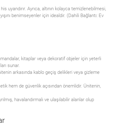
s uyandırır. Ayrıca, altının kolayca temizlenebilmesi,
ışını benimseyenler için idealdir. (Dahili Bağlantı: Ev
ndalar, kitaplar veya dekoratif objeler için yeterli
ları sunar.
itenin arkasında kablo geçiş delikleri veya gizleme
ik hem de güvenlik açısından önemlidir. Ünitenin,
lmış, havalandırmalı ve ulaşılabilir alanlar olup
ar