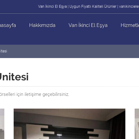
Van İkinci El Eşya | Uygun Fiyatlı Kaliteli Ürünler | vanikincie
asayfa
Hakkımızda
Van İkinci El Eşya
Hizmetl
itesi
Ünitesi
rselleri için iletişime geçebilirsiniz.