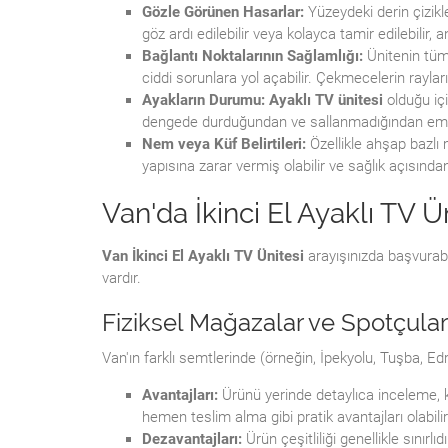
Gözle Görünen Hasarlar:
Yüzeydeki derin çizikle
göz ardı edilebilir veya kolayca tamir edilebil
Bağlantı Noktalarının Sağlamlığı:
Ünitenin tüm 
ciddi sorunlara yol açabilir. Çekmecelerin rayla
Ayakların Durumu:
Ayaklı TV ünitesi
olduğu içi
dengede durduğundan ve sallanmadığından emi
Nem veya Küf Belirtileri:
Özellikle ahşap bazlı 
yapısına zarar vermiş olabilir ve sağlık açısından 
Van'da İkinci El Ayaklı TV 
Van İkinci El Ayaklı TV Ünitesi
arayışınızda başvurabi
vardır.
Fiziksel Mağazalar ve Spotçular
Van'ın farklı semtlerinde (örneğin, İpekyolu, Tuşba, Edr
Avantajları:
Ürünü yerinde detaylıca inceleme, 
hemen teslim alma gibi pratik avantajları olabilir
Dezavantajları:
Ürün çeşitliliği genellikle sınırlı