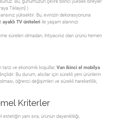
sunuz. Bu, günümüzün çevre bilinci yüksek bireyler
aya Tıklayın].)
 şansınız yüksektir. Bu, evinizin dekorasyonuna
it
ayaklı TV üniteleri
ile yaşam alanınızı
kleme süreleri olmadan, ihtiyacınız olan ürünü hemen
am tarzı ve ekonomik koşullar,
Van ikinci el mobilya
idir. Bu durum, alıcılar için sürekli yeni ürünlerin
lması, öğrenci değişimleri ve sürekli hareketlilik,
mel Kriterler
estetiğin yanı sıra, ürünün dayanıklılığı,