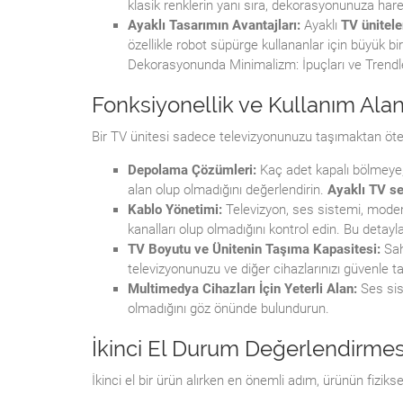
klasik renklerin yanı sıra, dekorasyonunuza hareke
Ayaklı Tasarımın Avantajları:
Ayaklı
TV ünitele
özellikle robot süpürge kullananlar için büyük bir
Dekorasyonunda Minimalizm: İpuçları ve Trendle
Fonksiyonellik ve Kullanım Alan
Bir TV ünitesi sadece televizyonunuzu taşımaktan öt
Depolama Çözümleri:
Kaç adet kapalı bölmeye, 
alan olup olmadığını değerlendirin.
Ayaklı TV s
Kablo Yönetimi:
Televizyon, ses sistemi, modem 
kanalları olup olmadığını kontrol edin. Bu detayl
TV Boyutu ve Ünitenin Taşıma Kapasitesi:
Sah
televizyonunuzu ve diğer cihazlarınızı güvenle 
Multimedya Cihazları İçin Yeterli Alan:
Ses sist
olmadığını göz önünde bulundurun.
İkinci El Durum Değerlendirme
İkinci el bir ürün alırken en önemli adım, ürünün fizik