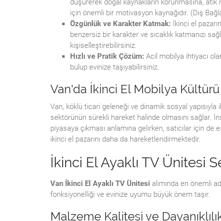
düşürerek doğal kaynakların korunmasına, atık 
için önemli bir motivasyon kaynağıdır. (Dış Bağla
Özgünlük ve Karakter Katmak:
İkinci el pazarı
benzersiz bir karakter ve sıcaklık katmanızı sa
kişiselleştirebilirsiniz.
Hızlı ve Pratik Çözüm:
Acil mobilya ihtiyacı ol
bulup evinize taşıyabilirsiniz.
Van'da İkinci El Mobilya Kültürü
Van, köklü ticari geleneği ve dinamik sosyal yapısıyla 
sektörünün sürekli hareket halinde olmasını sağlar. İns
piyasaya çıkması anlamına gelirken, satıcılar için de eş
ikinci el pazarını daha da hareketlendirmektedir.
İkinci El Ayaklı TV Ünitesi
Van İkinci El Ayaklı TV Ünitesi
alımında en önemli adım
fonksiyonelliği ve evinize uyumu büyük önem taşır.
Malzeme Kalitesi ve Dayanıklılı