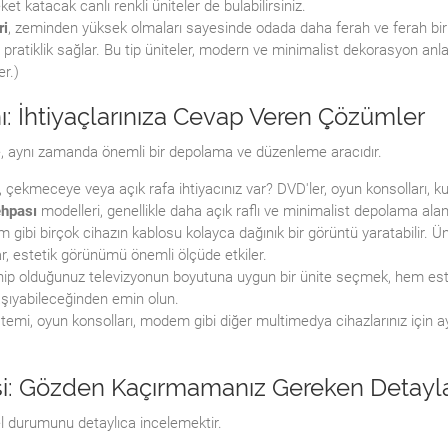
t katacak canlı renkli üniteler de bulabilirsiniz.
ri
, zeminden yüksek olmaları sayesinde odada daha ferah ve ferah bir hi
 pratiklik sağlar. Bu tip üniteler, modern ve minimalist dekorasyon anlay
r.)
ı: İhtiyaçlarınıza Cevap Veren Çözümler
e, aynı zamanda önemli bir depolama ve düzenleme aracıdır.
çekmeceye veya açık rafa ihtiyacınız var? DVD'ler, oyun konsolları, kuma
ehpası
modelleri, genellikle daha açık raflı ve minimalist depolama alan
gibi birçok cihazın kablosu kolayca dağınık bir görüntü yaratabilir. Ün
ar, estetik görünümü önemli ölçüde etkiler.
ip olduğunuz televizyonun boyutuna uygun bir ünite seçmek, hem estet
taşıyabileceğinden emin olun.
emi, oyun konsolları, modem gibi diğer multimedya cihazlarınız için ayrı
si: Gözden Kaçırmamanız Gereken Detayl
sel durumunu detaylıca incelemektir.