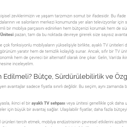
isel zevklerimizin ve yaşam tarzımızın somut bir ifadesidir. Bu ifade b
dalarının ve salonların merkezi konumunda yer alan televizyonlar için s
önemli bir mobilya parçasını edinirken hem bütçenizi korumak hem de sü
 Ünitesi
pazarı, tam da bu noktada devreye girerek size sayısız avanta
 çok fonksiyonlu mobilyaların yükselişiyle birlikte, ayaklı TV üniteleri d
rünüm yaratır hem de temizlik kolaylığı sunar. Ancak, sıfır bir TV ün
omik hem de çevreci bir alternatif olarak öne çıkar. Gelin, Van'da ikinci
emesine inceleyelim.
h Edilmeli? Bütçe, Sürdürülebilirlik ve Öz
yen avantajlar sadece fiyatla sınırlı değildir. Bu seçim, aynı zamanda b
asla, ikinci el bir
ayaklı TV sehpası
veya ünitesi genellikle çok daha uyg
leler için büyük bir avantaj sağlar. Ulaşılabilir fiyatlar, daha fazla bü
l ürünleri tercih etmek, mobilya endüstrisinin çevresel etkilerini azal