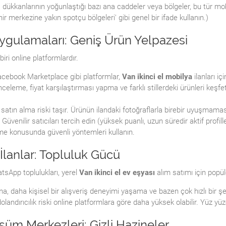
 dükkanlarının yoğunlaştığı bazı ana caddeler veya bölgeler, bu tür mobil
hir merkezine yakın spotçu bölgeleri' gibi genel bir ifade kullanın.)
 Uygulamaları: Geniş Ürün Yelpazesi
iri online platformlardır.
cebook Marketplace gibi platformlar,
Van ikinci el mobilya
ilanları iç
celeme, fiyat karşılaştırması yapma ve farklı stillerdeki ürünleri keşfe
tın alma riski taşır. Ürünün ilandaki fotoğraflarla birebir uyuşmaması, g
Güvenilir satıcıları tercih edin (yüksek puanlı, uzun süredir aktif profi
me konusunda güvenli yöntemleri kullanın.
İlanlar: Topluluk Gücü
tsApp toplulukları, yerel
Van ikinci el ev eşyası
alım satımı için popül
ma, daha kişisel bir alışveriş deneyimi yaşama ve bazen çok hızlı bir 
olandırıcılık riski online platformlara göre daha yüksek olabilir. Yüz yü
üm Merkezleri: Gizli Hazineler