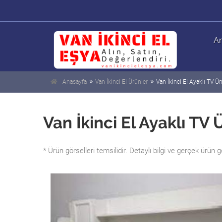
An
Anasayfa
Van İkinci El Ürünler
Van İkinci El Ayaklı TV Ün
Van İkinci El Ayaklı TV 
* Ürün görselleri temsilidir. Detaylı bilgi ve gerçek ürün gö