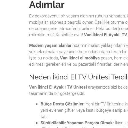
Adımlar
Ev dekorasyonu, bir yaşam alanının ruhunu yansıtan, kiş
mobilyalar, şüphesiz başrolü oynar. Özellikle oturma o
de odanın genel atmosferini belirler. Peki, bu denli 
mümkün mü? Kesinlikle evet!
Van İkinci El Ayaklı TV
Modern yaşam alanları
nda minimalist yaklaşımların ve
yüksek olmaları sayesinde hem odada daha ferah bir gö
İşte bu noktada,
Van ikinci el mobilya
pazarı, hem ekon
edilmesi gerekenleri ve bu pazardaki fırsatları derinl
Neden İkinci El TV Ünitesi Terci
Van İkinci El Ayaklı TV Ünitesi
arayışınızda sizi bekle
taşımanın da bir göstergesidir.
Bütçe Dostu Çözümler:
Yeni bir TV ünitesine kıy
yeni evlenen çiftler veya kısıtlı bütçeye sahip ai
tanır.
Sürdürülebilir Yaşamın Parçası Olmak:
İkinci e