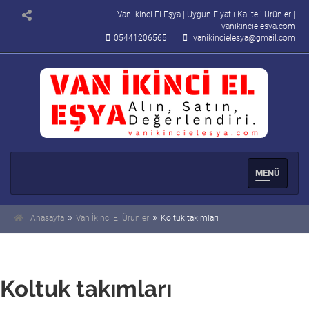
Van İkinci El Eşya | Uygun Fiyatlı Kaliteli Ürünler |
vanikincielesya.com
05441206565
vanikincielesya@gmail.com
Men�
Se�enek
Anasayfa
Van İkinci El Ürünler
Koltuk takımları
Koltuk takımları