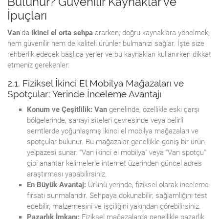
Bulunur? Güvenilir Kaynaklar ve
İpuçları
Van
'da
ikinci el orta sehpa
ararken, doğru kaynaklara yönelmek,
hem güvenilir hem de kaliteli ürünler bulmanızı sağlar. İşte size
rehberlik edecek başlıca yerler ve bu kaynakları kullanırken dikkat
etmeniz gerekenler:
2.1. Fiziksel İkinci El Mobilya Mağazaları ve
Spotçular: Yerinde İnceleme Avantajı
Konum ve Çeşitlilik:
Van
genelinde, özellikle eski çarşı
bölgelerinde, sanayi siteleri çevresinde veya belirli
semtlerde yoğunlaşmış ikinci el mobilya mağazaları ve
spotçular bulunur. Bu mağazalar genellikle geniş bir ürün
yelpazesi sunar. "Van ikinci el mobilya" veya "Van spotçu"
gibi anahtar kelimelerle internet üzerinden güncel adres
araştırması yapabilirsiniz.
En Büyük Avantaj:
Ürünü yerinde, fiziksel olarak inceleme
fırsatı sunmalarıdır. Sehpaya dokunabilir, sağlamlığını test
edebilir, malzemesini ve işçiliğini yakından görebilirsiniz.
Pazarlık İmkanı:
Fiziksel mağazalarda genellikle pazarlık