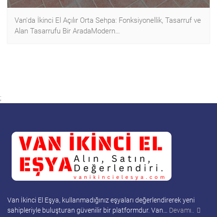
Van'da İkinci El Açılır Orta Sehpa: Fonksiyonellik, Tasarruf ve
Alan Tasarrufu Bir AradaModern…
;
Van İkinci El Eşya, kullanmadığınız eşyaları değerlendirerek yeni
sahipleriyle buluşturan güvenilir bir platformdur. Van…
Devamı..