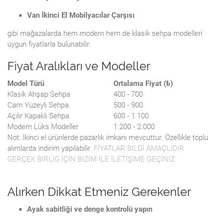
Van İkinci El Mobilyacılar Çarşısı
gibi mağazalarda hem modern hem de klasik sehpa modelleri
uygun fiyatlarla bulunabilir.
Fiyat Aralıkları ve Modeller
Model Türü
Ortalama Fiyat (₺)
Klasik Ahşap Sehpa
400 - 700
Cam Yüzeyli Sehpa
500 - 900
Açılır Kapaklı Sehpa
600 - 1.100
Modern Lüks Modeller
1.200 - 2.000
Not: İkinci el ürünlerde pazarlık imkanı mevcuttur. Özellikle toplu
alımlarda indirim yapılabilir.
FİYATLAR BİLGİ AMAÇLIDIR
GERÇEK BİRLİG İÇİN BİZİM İLE İLETİŞİME GEÇİNİZ
Alırken Dikkat Etmeniz Gerekenler
Ayak sabitliği ve denge kontrolü yapın