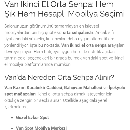
Van İkinci El Orta Sehpa: Hem
Şık Hem Hesaplı Mobilya Seçimi
Salonunuzun görünümünü tamamlayan en işlevsel
mobilyalardan biri hiç şüphesiz
orta sehpalardır
. Ancak sıfır
fiyatlarındaki yükseliş, kullanıcıları daha uygun alternatiflere
yönlendiriyor. İşte bu noktada,
Van ikinci el orta sehpa
arayışları
devreye giriyor. Hem bütçeye uygun hem de estetik açıdan
tatmin edici seçenekleri bir arada bulmak Van’daki spot ve ikinci
el mobilya platformlarında mümkün.
Van’da Nereden Orta Sehpa Alınır?
Van Kazım Karabekir Caddesi
,
Bahçıvan Mahallesi
ve
İpekyolu
spot mağazaları
, ikinci el orta sehpa almak isteyenler için
oldukça zengin bir seçki sunar. Özellikle aşağıdaki yerel
işletmelerde;
Güzel Evkur Spot
Van Spot Mobilya Merkezi