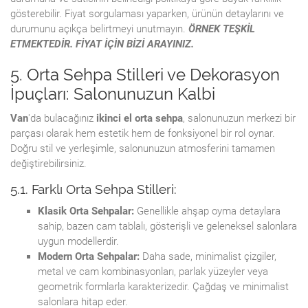
gösterebilir. Fiyat sorgulaması yaparken, ürünün detaylarını ve
durumunu açıkça belirtmeyi unutmayın.
ÖRNEK TEŞKİL
ETMEKTEDİR. FİYAT İÇİN BİZİ ARAYINIZ.
5. Orta Sehpa Stilleri ve Dekorasyon
İpuçları: Salonunuzun Kalbi
Van
'da bulacağınız
ikinci el orta sehpa
, salonunuzun merkezi bir
parçası olarak hem estetik hem de fonksiyonel bir rol oynar.
Doğru stil ve yerleşimle, salonunuzun atmosferini tamamen
değiştirebilirsiniz.
5.1. Farklı Orta Sehpa Stilleri:
Klasik Orta Sehpalar:
Genellikle ahşap oyma detaylara
sahip, bazen cam tablalı, gösterişli ve geleneksel salonlara
uygun modellerdir.
Modern Orta Sehpalar:
Daha sade, minimalist çizgiler,
metal ve cam kombinasyonları, parlak yüzeyler veya
geometrik formlarla karakterizedir. Çağdaş ve minimalist
salonlara hitap eder.