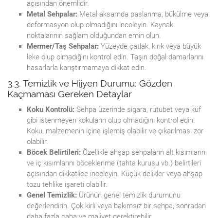
açısından önemlidir.
Metal Sehpalar:
Metal aksamda paslanma, bükülme veya
deformasyon olup olmadığını inceleyin. Kaynak
noktalarının sağlam olduğundan emin olun.
Mermer/Taş Sehpalar:
Yüzeyde çatlak, kırık veya büyük
leke olup olmadığını kontrol edin. Taşın doğal damarlarını
hasarlarla karıştırmamaya dikkat edin.
3.3. Temizlik ve Hijyen Durumu: Gözden
Kaçmaması Gereken Detaylar
Koku Kontrolü:
Sehpa üzerinde sigara, rutubet veya küf
gibi istenmeyen kokuların olup olmadığını kontrol edin.
Koku, malzemenin içine işlemiş olabilir ve çıkarılması zor
olabilir.
Böcek Belirtileri:
Özellikle ahşap sehpaların alt kısımlarını
ve iç kısımlarını böceklenme (tahta kurusu vb.) belirtileri
açısından dikkatlice inceleyin. Küçük delikler veya ahşap
tozu tehlike işareti olabilir.
Genel Temizlik:
Ürünün genel temizlik durumunu
değerlendirin. Çok kirli veya bakımsız bir sehpa, sonradan
daha fazla çaba ve maliyet gerektirebilir.