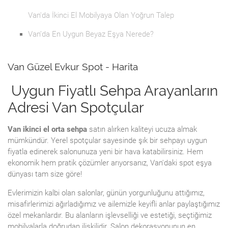
Van'da İkinci El Mobilyaya Olan Yoğrun Talep
Van’da En Uygun Beyaz Eşya Nerede?
Van Güzel Evkur Spot - Harita
Uygun Fiyatlı Sehpa Arayanların
Adresi Van Spotçular
Van ikinci el orta sehpa
satın alırken kaliteyi ucuza almak
mümkündür. Yerel spotçular sayesinde şık bir sehpayı uygun
fiyatla edinerek salonunuza yeni bir hava katabilirsiniz. Hem
ekonomik hem pratik çözümler arıyorsanız, Van'daki spot eşya
dünyası tam size göre!
Evlerimizin kalbi olan salonlar, günün yorgunluğunu attığımız,
misafirlerimizi ağırladığımız ve ailemizle keyifli anlar paylaştığımız
özel mekanlardır. Bu alanların işlevselliği ve estetiği, seçtiğimiz
mobilyalarla doğrudan ilişkilidir. Salon dekorasyonunun en