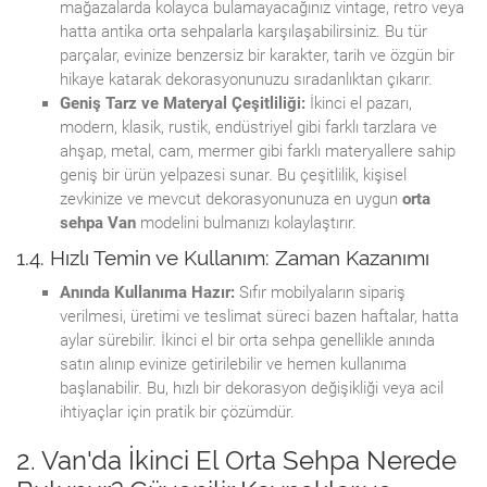
mağazalarda kolayca bulamayacağınız vintage, retro veya
hatta antika orta sehpalarla karşılaşabilirsiniz. Bu tür
parçalar, evinize benzersiz bir karakter, tarih ve özgün bir
hikaye katarak dekorasyonunuzu sıradanlıktan çıkarır.
Geniş Tarz ve Materyal Çeşitliliği:
İkinci el pazarı,
modern, klasik, rustik, endüstriyel gibi farklı tarzlara ve
ahşap, metal, cam, mermer gibi farklı materyallere sahip
geniş bir ürün yelpazesi sunar. Bu çeşitlilik, kişisel
zevkinize ve mevcut dekorasyonunuza en uygun
orta
sehpa Van
modelini bulmanızı kolaylaştırır.
1.4. Hızlı Temin ve Kullanım: Zaman Kazanımı
Anında Kullanıma Hazır:
Sıfır mobilyaların sipariş
verilmesi, üretimi ve teslimat süreci bazen haftalar, hatta
aylar sürebilir. İkinci el bir orta sehpa genellikle anında
satın alınıp evinize getirilebilir ve hemen kullanıma
başlanabilir. Bu, hızlı bir dekorasyon değişikliği veya acil
ihtiyaçlar için pratik bir çözümdür.
2. Van'da İkinci El Orta Sehpa Nerede