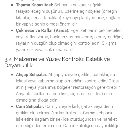
Taşıma Kapasitesi:
Sehpanın ne kadar ağırlık
taşıyabileceğini düşünün. Üzerine ağır objeler (örneğin
kitaplar, servis tabakları) koymayı planlıyorsanız, sağlam
bir yapıya sahip olması önemlidir.
Çekmece ve Raflar (Varsa):
Eğer sehpanın çekmeceleri
veya rafları varsa, bunların sorunsuz çalışıp çalışmadığını,
raylarının düzgün olup olmadığını kontrol edin. Sıkışma,
yamukluk veya kırık olmamalıdır.
3.2. Malzeme ve Yüzey Kontrolü: Estetik ve
Dayanıklılık
Ahşap Sehpalar:
Ahşap yüzeyde çizikler, çatlaklar, su
lekesi veya kabarma olup olmadığını kontrol edin. Cilası
atmış veya yıpranmış bölgeler restorasyon gerektirebilir.
Ahşapta kurtlanma belirtisi (küçük delikler, toz) olup
olmadığına dikkat edin.
Cam Sehpalar:
Cam yüzeyde kırık, çatlak veya derin
çizikler olup olmadığını kontrol edin. Camın sehpanın
iskeletine sağlam bir şekilde oturduğundan ve hareket
etmediğinden emin olun. Camın kalınlığı da dayanıklılığı