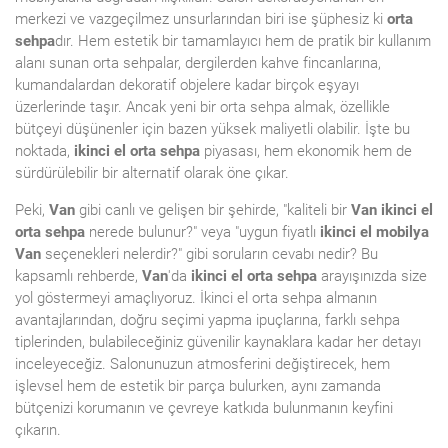
merkezi ve vazgeçilmez unsurlarından biri ise şüphesiz ki
orta
sehpa
dır. Hem estetik bir tamamlayıcı hem de pratik bir kullanım
alanı sunan orta sehpalar, dergilerden kahve fincanlarına,
kumandalardan dekoratif objelere kadar birçok eşyayı
üzerlerinde taşır. Ancak yeni bir orta sehpa almak, özellikle
bütçeyi düşünenler için bazen yüksek maliyetli olabilir. İşte bu
noktada,
ikinci el orta sehpa
piyasası, hem ekonomik hem de
sürdürülebilir bir alternatif olarak öne çıkar.
Peki,
Van
gibi canlı ve gelişen bir şehirde, "kaliteli bir
Van ikinci el
orta sehpa
nerede bulunur?" veya "uygun fiyatlı
ikinci el mobilya
Van
seçenekleri nelerdir?" gibi soruların cevabı nedir? Bu
kapsamlı rehberde,
Van
'da
ikinci el orta sehpa
arayışınızda size
yol göstermeyi amaçlıyoruz. İkinci el orta sehpa almanın
avantajlarından, doğru seçimi yapma ipuçlarına, farklı sehpa
tiplerinden, bulabileceğiniz güvenilir kaynaklara kadar her detayı
inceleyeceğiz. Salonunuzun atmosferini değiştirecek, hem
işlevsel hem de estetik bir parça bulurken, aynı zamanda
bütçenizi korumanın ve çevreye katkıda bulunmanın keyfini
çıkarın.