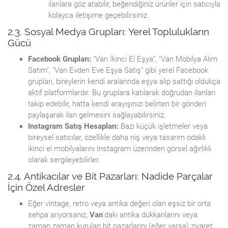
ilanlara göz atabilir, beğendiğiniz ürünler için satıcıyla
kolayca iletişime geçebilirsiniz.
2.3. Sosyal Medya Grupları: Yerel Toplulukların
Gücü
Facebook Grupları:
"Van İkinci El Eşya", "Van Mobilya Alım
Satım", "Van Evden Eve Eşya Satış" gibi yerel Facebook
grupları, bireylerin kendi aralarında eşya alıp sattığı oldukça
aktif platformlardır. Bu gruplara katılarak doğrudan ilanları
takip edebilir, hatta kendi arayışınızı belirten bir gönderi
paylaşarak ilan gelmesini sağlayabilirsiniz.
Instagram Satış Hesapları:
Bazı küçük işletmeler veya
bireysel satıcılar, özellikle daha niş veya tasarım odaklı
ikinci el mobilyalarını Instagram üzerinden görsel ağırlıklı
olarak sergileyebilirler.
2.4. Antikacılar ve Bit Pazarları: Nadide Parçalar
İçin Özel Adresler
Eğer vintage, retro veya antika değeri olan eşsiz bir orta
sehpa arıyorsanız,
Van
'daki antika dükkanlarını veya
zaman zaman kurulan bit pazarlarını (eğer varsa) ziyaret