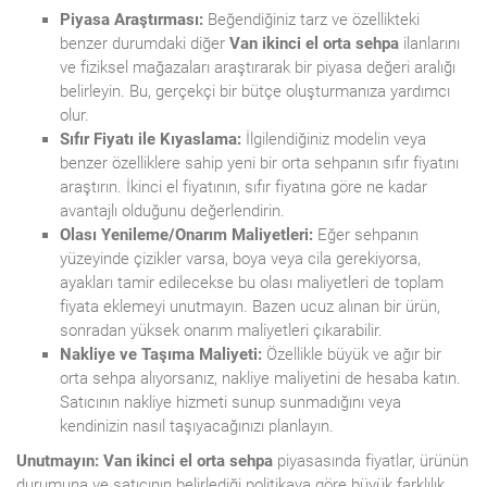
Piyasa Araştırması:
Beğendiğiniz tarz ve özellikteki
benzer durumdaki diğer
Van ikinci el orta sehpa
ilanlarını
ve fiziksel mağazaları araştırarak bir piyasa değeri aralığı
belirleyin. Bu, gerçekçi bir bütçe oluşturmanıza yardımcı
olur.
Sıfır Fiyatı ile Kıyaslama:
İlgilendiğiniz modelin veya
benzer özelliklere sahip yeni bir orta sehpanın sıfır fiyatını
araştırın. İkinci el fiyatının, sıfır fiyatına göre ne kadar
avantajlı olduğunu değerlendirin.
Olası Yenileme/Onarım Maliyetleri:
Eğer sehpanın
yüzeyinde çizikler varsa, boya veya cila gerekiyorsa,
ayakları tamir edilecekse bu olası maliyetleri de toplam
fiyata eklemeyi unutmayın. Bazen ucuz alınan bir ürün,
sonradan yüksek onarım maliyetleri çıkarabilir.
Nakliye ve Taşıma Maliyeti:
Özellikle büyük ve ağır bir
orta sehpa alıyorsanız, nakliye maliyetini de hesaba katın.
Satıcının nakliye hizmeti sunup sunmadığını veya
kendinizin nasıl taşıyacağınızı planlayın.
Unutmayın:
Van ikinci el orta sehpa
piyasasında fiyatlar, ürünün
durumuna ve satıcının belirlediği politikaya göre büyük farklılık