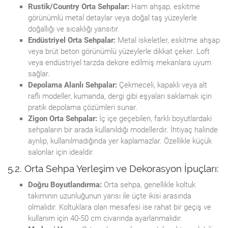
Rustik/Country Orta Sehpalar:
Ham ahşap, eskitme
görünümlü metal detaylar veya doğal taş yüzeylerle
doğallığı ve sıcaklığı yansıtır.
Endüstriyel Orta Sehpalar:
Metal iskeletler, eskitme ahşap
veya brüt beton görünümlü yüzeylerle dikkat çeker. Loft
veya endüstriyel tarzda dekore edilmiş mekanlara uyum
sağlar.
Depolama Alanlı Sehpalar:
Çekmeceli, kapaklı veya alt
raflı modeller, kumanda, dergi gibi eşyaları saklamak için
pratik depolama çözümleri sunar.
Zigon Orta Sehpalar:
İç içe geçebilen, farklı boyutlardaki
sehpaların bir arada kullanıldığı modellerdir. İhtiyaç halinde
ayrılıp, kullanılmadığında yer kaplamazlar. Özellikle küçük
salonlar için idealdir.
5.2. Orta Sehpa Yerleşim ve Dekorasyon İpuçları:
Doğru Boyutlandırma:
Orta sehpa, genellikle koltuk
takımının uzunluğunun yarısı ile üçte ikisi arasında
olmalıdır. Koltuklara olan mesafesi ise rahat bir geçiş ve
kullanım için 40-50 cm civarında ayarlanmalıdır.