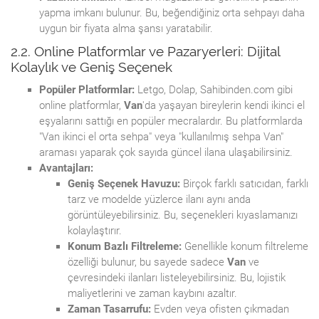
yapma imkanı bulunur. Bu, beğendiğiniz orta sehpayı daha
uygun bir fiyata alma şansı yaratabilir.
2.2. Online Platformlar ve Pazaryerleri: Dijital
Kolaylık ve Geniş Seçenek
Popüler Platformlar:
Letgo, Dolap, Sahibinden.com gibi
online platformlar,
Van
'da yaşayan bireylerin kendi ikinci el
eşyalarını sattığı en popüler mecralardır. Bu platformlarda
"Van ikinci el orta sehpa" veya "kullanılmış sehpa Van"
araması yaparak çok sayıda güncel ilana ulaşabilirsiniz.
Avantajları:
Geniş Seçenek Havuzu:
Birçok farklı satıcıdan, farklı
tarz ve modelde yüzlerce ilanı aynı anda
görüntüleyebilirsiniz. Bu, seçenekleri kıyaslamanızı
kolaylaştırır.
Konum Bazlı Filtreleme:
Genellikle konum filtreleme
özelliği bulunur, bu sayede sadece
Van
ve
çevresindeki ilanları listeleyebilirsiniz. Bu, lojistik
maliyetlerini ve zaman kaybını azaltır.
Zaman Tasarrufu:
Evden veya ofisten çıkmadan