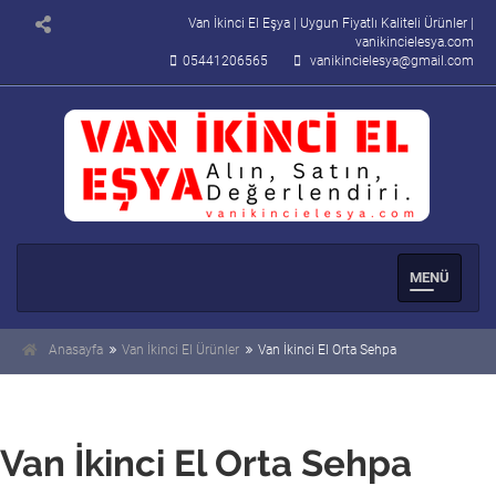
Van İkinci El Eşya | Uygun Fiyatlı Kaliteli Ürünler |
vanikincielesya.com
05441206565
vanikincielesya@gmail.com
Men�
Se�enek
Anasayfa
Van İkinci El Ürünler
Van İkinci El Orta Sehpa
Van İkinci El Orta Sehpa