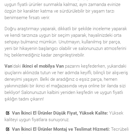
uygun fiyatlı ürünler sunmakla kalmaz, aynı zamanda evinize
özgün bir karakter katma ve sürdürülebilir bir yaşam tarzı
benimseme fırsatı verir.
Doğru araştırmayı yaparak, dikkatli bir şekilde inceleme yaparak
ve kendi tarzınıza uygun bir seçim yaparak, hayalinizdeki orta
sehpayı bulmanız mümkün. Unutmayın, kullanılmış bir parça,
yeni bir hikayenin başlangıcı olabilir ve salonunuzun atmosferini
hiç beklemediğiniz kadar zenginleştirebilir.
Van
'daki
ikinci el mobilya Van
pazarını keşfederken, yukarıdaki
ipuçlarını aklınızda tutun ve her adımda keyifli, bilinçli bir alışveriş
deneyimi yaşayın. Belki de aradığınız o eşsiz parça, hemen
yakınınızdaki bir ikinci el mağazasında veya online bir ilanda sizi
bekliyor! Salonunuzun kalbini yeniden keşfedin ve uygun fiyatlı
şıklığın tadını çıkarın!
Van İkinci El Ürünler Düşük Fiyat, Yüksek Kalite:
Yüksek
kaliteyi uygun fiyatlara sunuyoruz.
Van İkinci El Ürünler Montaj ve Teslimat Hizmeti:
Tecrübeli