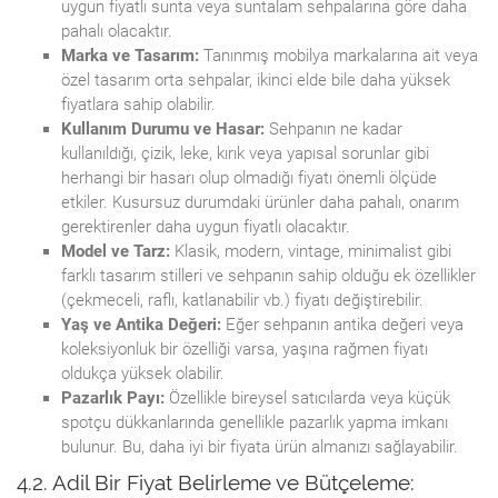
uygun fiyatlı sunta veya suntalam sehpalarına göre daha
pahalı olacaktır.
Marka ve Tasarım:
Tanınmış mobilya markalarına ait veya
özel tasarım orta sehpalar, ikinci elde bile daha yüksek
fiyatlara sahip olabilir.
Kullanım Durumu ve Hasar:
Sehpanın ne kadar
kullanıldığı, çizik, leke, kırık veya yapısal sorunlar gibi
herhangi bir hasarı olup olmadığı fiyatı önemli ölçüde
etkiler. Kusursuz durumdaki ürünler daha pahalı, onarım
gerektirenler daha uygun fiyatlı olacaktır.
Model ve Tarz:
Klasik, modern, vintage, minimalist gibi
farklı tasarım stilleri ve sehpanın sahip olduğu ek özellikler
(çekmeceli, raflı, katlanabilir vb.) fiyatı değiştirebilir.
Yaş ve Antika Değeri:
Eğer sehpanın antika değeri veya
koleksiyonluk bir özelliği varsa, yaşına rağmen fiyatı
oldukça yüksek olabilir.
Pazarlık Payı:
Özellikle bireysel satıcılarda veya küçük
spotçu dükkanlarında genellikle pazarlık yapma imkanı
bulunur. Bu, daha iyi bir fiyata ürün almanızı sağlayabilir.
4.2. Adil Bir Fiyat Belirleme ve Bütçeleme: