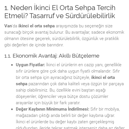
1. Neden İkinci El Orta Sehpa Tercih
Etmeli? Tasarruf ve Sürdürülebilirlik
Van
'da
ikinci el orta sehpa
arayışınızda bu seçeneğin size
sunacağı birçok avantaj bulunur. Bu avantajlar, sadece ekonomik
olmanın ötesine geçerek, sürdürülebilirlik, özgünlük ve pratiklik
gibi değerleri de içinde barındırır.
1.1. Ekonomik Avantaj: Akıllı Bütçeleme
Uygun Fiyatlar:
İkinci el ürünlerin en cazip yanı, genellikle
sıfır ürünlere göre çok daha uygun fiyatlı olmalarıdır. Sıfır
bir orta sehpa için ayıracağınız bütçeyle,
ikinci el orta
sehpa
pazarından çok daha kaliteli veya özgün bir parçaya
sahip olabilirsiniz. Bu, özellikle evini baştan aşağı
döşeyenler, öğrenciler veya bütçe dostu çözümler
arayanlar için büyük bir fark yaratır.
Değer Kaybının Minimuma İndirilmesi:
Sıfır bir mobilya,
mağazadan çıktığı anda belirli bir değer kaybına uğrar.
İkinci el ürünlerde bu değer kaybı zaten gerçekleşmiş
olduğundan, ileride tekrar satmak isterseniz daha az değer