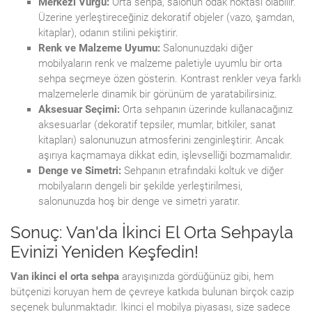
Merkezi Vurgu:
Orta sehpa, salonun odak noktası olabilir.
Üzerine yerleştireceğiniz dekoratif objeler (vazo, şamdan,
kitaplar), odanın stilini pekiştirir.
Renk ve Malzeme Uyumu:
Salonunuzdaki diğer
mobilyaların renk ve malzeme paletiyle uyumlu bir orta
sehpa seçmeye özen gösterin. Kontrast renkler veya farklı
malzemelerle dinamik bir görünüm de yaratabilirsiniz.
Aksesuar Seçimi:
Orta sehpanın üzerinde kullanacağınız
aksesuarlar (dekoratif tepsiler, mumlar, bitkiler, sanat
kitapları) salonunuzun atmosferini zenginleştirir. Ancak
aşırıya kaçmamaya dikkat edin, işlevselliği bozmamalıdır.
Denge ve Simetri:
Sehpanın etrafındaki koltuk ve diğer
mobilyaların dengeli bir şekilde yerleştirilmesi,
salonunuzda hoş bir denge ve simetri yaratır.
Sonuç: Van'da İkinci El Orta Sehpayla
Evinizi Yeniden Keşfedin!
Van ikinci el orta sehpa
arayışınızda gördüğünüz gibi, hem
bütçenizi koruyan hem de çevreye katkıda bulunan birçok cazip
seçenek bulunmaktadır. İkinci el mobilya piyasası, size sadece