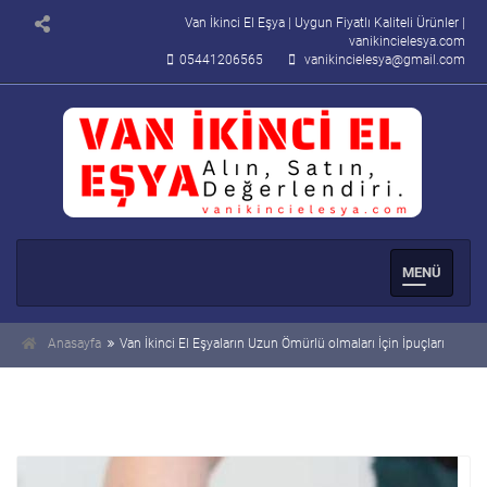
Van İkinci El Eşya | Uygun Fiyatlı Kaliteli Ürünler |
vanikincielesya.com
05441206565
vanikincielesya@gmail.com
Men�
Se�enek
Anasayfa
Van İkinci El Eşyaların Uzun Ömürlü olmaları İçin İpuçları