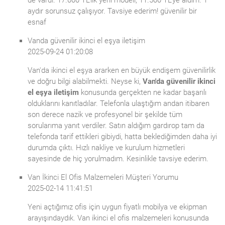
de vardı. 17.000 TL’lik yeni modeli, 11.500 TL’ye aldım. 1
aydır sorunsuz çalışıyor. Tavsiye ederim! güvenilir bir
esnaf
Vanda güvenilir ikinci el eşya iletişim
2025-09-24 01:20:08
Van'da ikinci el eşya ararken en büyük endişem güvenilirlik
ve doğru bilgi alabilmekti. Neyse ki,
Van'da güvenilir ikinci
el eşya iletişim
konusunda gerçekten ne kadar başarılı
olduklarını kanıtladılar. Telefonla ulaştığım andan itibaren
son derece nazik ve profesyonel bir şekilde tüm
sorularıma yanıt verdiler. Satın aldığım gardırop tam da
telefonda tarif ettikleri gibiydi, hatta beklediğimden daha iyi
durumda çıktı. Hızlı nakliye ve kurulum hizmetleri
sayesinde de hiç yorulmadım. Kesinlikle tavsiye ederim.
Van İkinci El Ofis Malzemeleri Müşteri Yorumu
2025-02-14 11:41:51
Yeni açtığımız ofis için uygun fiyatlı mobilya ve ekipman
arayışındaydık. Van ikinci el ofis malzemeleri konusunda