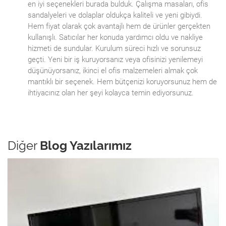
en iyi seçenekleri burada bulduk. Çalışma masaları, ofis
sandalyeleri ve dolaplar oldukça kaliteli ve yeni gibiydi.
Hem fiyat olarak çok avantajlı hem de ürünler gerçekten
kullanışlı. Satıcılar her konuda yardımcı oldu ve nakliye
hizmeti de sundular. Kurulum süreci hızlı ve sorunsuz
geçti. Yeni bir iş kuruyorsanız veya ofisinizi yenilemeyi
düşünüyorsanız, ikinci el ofis malzemeleri almak çok
mantıklı bir seçenek. Hem bütçenizi koruyorsunuz hem de
ihtiyacınız olan her şeyi kolayca temin ediyorsunuz.
Diğer
Blog Yazılarımız