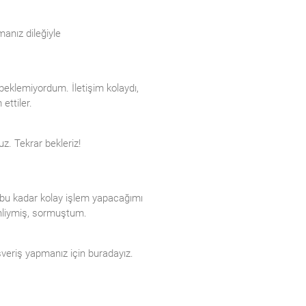
manız dileğiyle
 beklemiyordum. İletişim kolaydı,
 ettiler.
z. Tekrar bekleriz!
n bu kadar kolay işlem yapacağımı
enliymiş, sormuştum.
veriş yapmanız için buradayız.