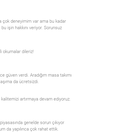
nda çok deneyimim var ama bu kadar
 bu işin hakkını veriyor. Sorunsuz
 okumalar dileriz!
nce güven verdi. Aradığım masa takımı
 taşıma da ücretsizdi.
alitemizi artırmaya devam ediyoruz.
 piyasasında genelde sorun çıkıyor
um da yapılınca çok rahat ettik.