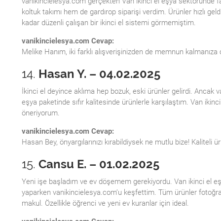
vanikincielesya.com gerçekten Van ikinci el eşya sektöründe fa
koltuk takımı hem de gardırop siparişi verdim. Ürünler hızlı geldi
kadar düzenli çalışan bir ikinci el sistemi görmemiştim.
vanikincielesya.com Cevap:
Melike Hanım, iki farklı alışverişinizden de memnun kalmanıza 
14.
Hasan Y. – 04.02.2025
İkinci el deyince aklıma hep bozuk, eski ürünler gelirdi. Ancak
eşya paketinde sıfır kalitesinde ürünlerle karşılaştım. Van ikinc
öneriyorum.
vanikincielesya.com Cevap:
Hasan Bey, önyargılarınızı kırabildiysek ne mutlu bize! Kaliteli ü
15.
Cansu E. – 01.02.2025
Yeni işe başladım ve ev döşemem gerekiyordu. Van ikinci el e
yaparken vanikincielesya.com’u keşfettim. Tüm ürünler fotoğrafl
makul. Özellikle öğrenci ve yeni ev kuranlar için ideal.