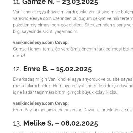
11.
Gamze N. – 23.03.2025
Van ikinci el eşya ihtiyacım vardı çünkü yeni taşındım ve bütçem
vanikincielesya.com üzerinden bulduğum çekyat ve halı tertemi
paketlenmiş olması beni çok etkiledi. Site üzerinden sipariş ver
bilgi sayesinde sıkıntı yaşamadım.
vanikincielesya.com Cevap:
Gamze Hanım, temizliğe verdiğimiz önemin fark edilmesi bizi mu
dileriz!
12.
Emre B. – 15.02.2025
Ev arkadaşım için Van ikinci el eşya arıyorduk ve bu site saye
masa takımı bulduk. Hem uygun fiyatlı hem de oldukça dayanıklı 
içine kadar taşınması bizim için çok büyük kolaylık oldu.
vanikincielesya.com Cevap:
Emre Bey, arkadaşınıza da selamlar. Dayanıklı ürünlerimizle uzu
13.
Melike S. – 08.02.2025