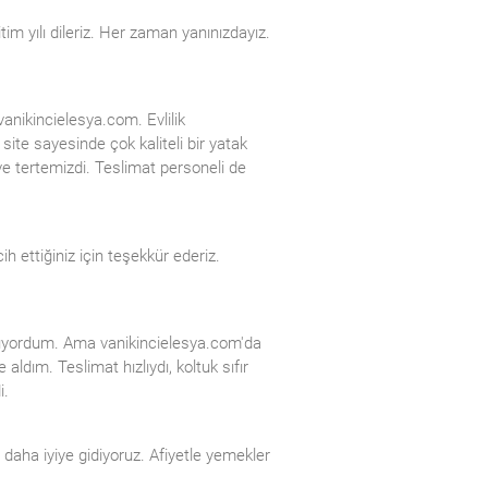
itim yılı dileriz. Her zaman yanınızdayız.
vanikincielesya.com. Evlilik
te sayesinde çok kaliteli bir yatak
 ve tertemizdi. Teslimat personeli de
cih ettiğiniz için teşekkür ederiz.
örüyordum. Ama vanikincielesya.com'da
ldım. Teslimat hızlıydı, koltuk sıfır
i.
n daha iyiye gidiyoruz. Afiyetle yemekler