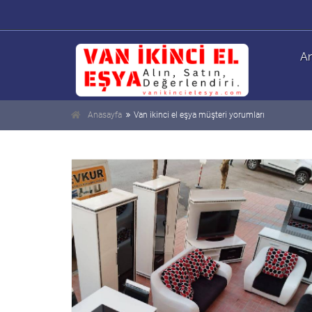
An
Anasayfa
Van ikinci el eşya müşteri yorumları