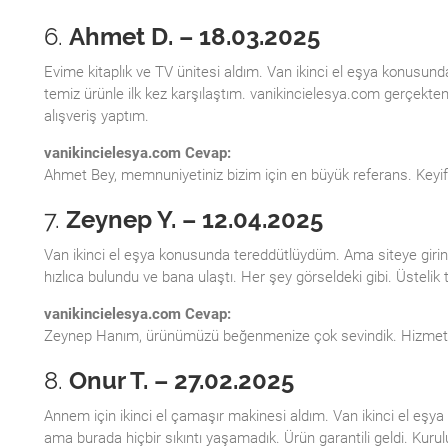
6.
Ahmet D. – 18.03.2025
Evime kitaplık ve TV ünitesi aldım. Van ikinci el eşya konusu
temiz ürünle ilk kez karşılaştım. vanikincielesya.com gerçekten
alışveriş yaptım.
vanikincielesya.com Cevap:
Ahmet Bey, memnuniyetiniz bizim için en büyük referans. Keyifli
7.
Zeynep Y. – 12.04.2025
Van ikinci el eşya konusunda tereddütlüydüm. Ama siteye giri
hızlıca bulundu ve bana ulaştı. Her şey görseldeki gibi. Üstelik
vanikincielesya.com Cevap:
Zeynep Hanım, ürünümüzü beğenmenize çok sevindik. Hizmet k
8.
Onur T. – 27.02.2025
Annem için ikinci el çamaşır makinesi aldım. Van ikinci el eşya
ama burada hiçbir sıkıntı yaşamadık. Ürün garantili geldi. Kurul