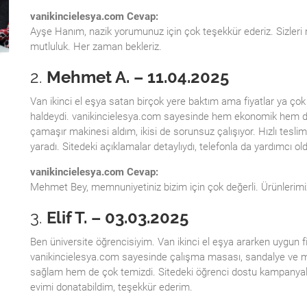
vanikincielesya.com Cevap:
Ayşe Hanım, nazik yorumunuz için çok teşekkür ederiz. Sizler
mutluluk. Her zaman bekleriz.
2.
Mehmet A. – 11.04.2025
Van ikinci el eşya satan birçok yere baktım ama fiyatlar ya çok
haldeydi. vanikincielesya.com sayesinde hem ekonomik hem de
çamaşır makinesi aldım, ikisi de sorunsuz çalışıyor. Hızlı tesl
yaradı. Sitedeki açıklamalar detaylıydı, telefonla da yardımcı old
vanikincielesya.com Cevap:
Mehmet Bey, memnuniyetiniz bizim için çok değerli. Ürünlerimizi k
3.
Elif T. – 03.03.2025
Ben üniversite öğrencisiyim. Van ikinci el eşya ararken uygun f
vanikincielesya.com sayesinde çalışma masası, sandalye ve mi
sağlam hem de çok temizdi. Sitedeki öğrenci dostu kampanyal
evimi donatabildim, teşekkür ederim.