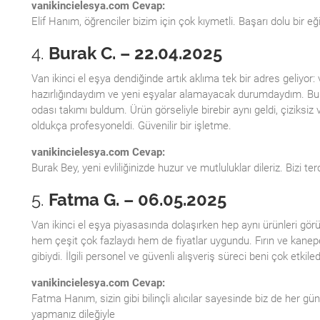
vanikincielesya.com Cevap:
Elif Hanım, öğrenciler bizim için çok kıymetli. Başarı dolu bir eğ
4.
Burak C. – 22.04.2025
Van ikinci el eşya dendiğinde artık aklıma tek bir adres geliyor: 
hazırlığındaydım ve yeni eşyalar alamayacak durumdaydım. Bu si
odası takımı buldum. Ürün görseliyle birebir aynı geldi, çiziksiz
oldukça profesyoneldi. Güvenilir bir işletme.
vanikincielesya.com Cevap:
Burak Bey, yeni evliliğinizde huzur ve mutluluklar dileriz. Bizi ter
5.
Fatma G. – 06.05.2025
Van ikinci el eşya piyasasında dolaşırken hep aynı ürünleri g
hem çeşit çok fazlaydı hem de fiyatlar uygundu. Fırın ve kanepe a
gibiydi. İlgili personel ve güvenli alışveriş süreci beni çok etkiled
vanikincielesya.com Cevap:
Fatma Hanım, sizin gibi bilinçli alıcılar sayesinde biz de her gü
yapmanız dileğiyle