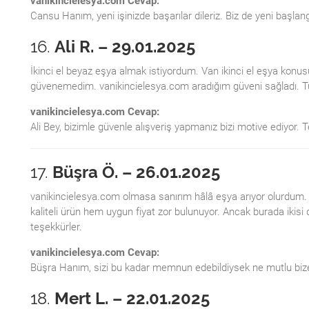
vanikincielesya.com Cevap:
Cansu Hanım, yeni işinizde başarılar dileriz. Biz de yeni başla
16.
Ali R. – 29.01.2025
İkinci el beyaz eşya almak istiyordum. Van ikinci el eşya kon
güvenemedim. vanikincielesya.com aradığım güveni sağladı. Tüm
vanikincielesya.com Cevap:
Ali Bey, bizimle güvenle alışveriş yapmanız bizi motive ediyor. 
17.
Büşra Ö. – 26.01.2025
vanikincielesya.com olmasa sanırım hâlâ eşya arıyor olurdum.
kaliteli ürün hem uygun fiyat zor bulunuyor. Ancak burada ikisi d
teşekkürler.
vanikincielesya.com Cevap:
Büşra Hanım, sizi bu kadar memnun edebildiysek ne mutlu bize
18.
Mert L. – 22.01.2025