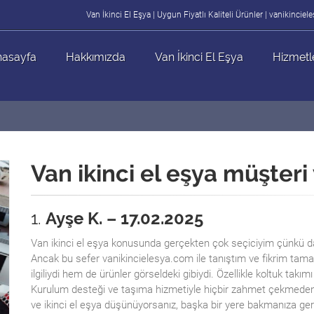
Van İkinci El Eşya | Uygun Fiyatlı Kaliteli Ürünler | vanikincie
asayfa
Hakkımızda
Van İkinci El Eşya
Hizmetl
Van ikinci el eşya müşteri
1.
Ayşe K. – 17.02.2025
Van ikinci el eşya konusunda gerçekten çok seçiciyim çünkü 
Ancak bu sefer vanikincielesya.com ile tanıştım ve fikrim tam
ilgiliydi hem de ürünler görseldeki gibiydi. Özellikle koltuk takım
Kurulum desteği ve taşıma hizmetiyle hiçbir zahmet çekmeden 
ve ikinci el eşya düşünüyorsanız, başka bir yere bakmanıza ger