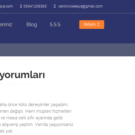
lesya.com
05441206565
vanikincielesya@gmail.com
erimiz
Blog
S.S.S.
İletişim
 yorumları
daha önce kötü deneyimler yaşadım.
amen değişti. Hem müşteri hizmetleri
ı ve masa seti sıfır ayarında geldi.
alışveriş yaptım. Van’da yaşıyorsanız
ek yok.