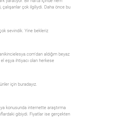
rk yaratıyor. Bir hafta içinde hem
, çalışanlar çok ilgiliydi. Daha önce bu
çok sevindik. Yine bekleriz
 vanikincielesya.com'dan aldığım beyaz
i el eşya ihtiyacı olan herkese
rünler için buradayız.
şya konusunda internette araştırma
ardaki gibiydi. Fiyatlar ise gerçekten