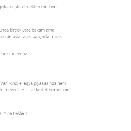
ngıçlara eşlik etmekten mutluyuz.
usunda birçok yere baktım ama
 detaylar açık, çalışanlar nazik.
Teşekkür ederiz.
 Van ikinci el eşya piyasasında hem
e mevcut. Hızlı ve kaliteli hizmet için
. Yine bekleriz