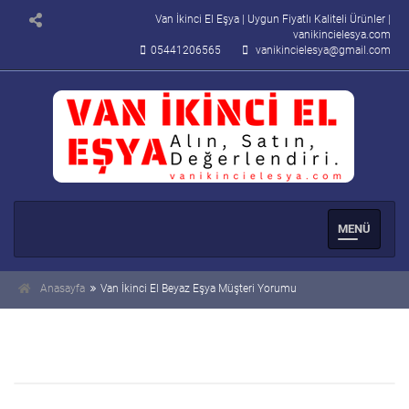
Van İkinci El Eşya | Uygun Fiyatlı Kaliteli Ürünler |
vanikincielesya.com
05441206565
vanikincielesya@gmail.com
Men�
Se�enek
Anasayfa
Van İkinci El Beyaz Eşya Müşteri Yorumu