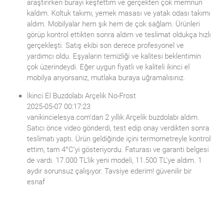
araştırırken burayı keşfettim ve gerçekten çok memnun
kaldım. Koltuk takımı, yemek masası ve yatak odası takımı
aldım. Mobilyalar hem şık hem de çok sağlam. Ürünleri
görüp kontrol ettikten sonra aldım ve teslimat oldukça hızlı
gerçekleşti. Satış ekibi son derece profesyonel ve
yardımcı oldu. Eşyaların temizliği ve kalitesi beklentimin
çok üzerindeydi. Eğer uygun fiyatlı ve kaliteli ikinci el
mobilya arıyorsanız, mutlaka buraya uğramalısınız.
İkinci El Buzdolabı Arçelik No-Frost
2025-05-07 00:17:23
vanikincielesya.com’dan 2 yıllık Arçelik buzdolabı aldım.
Satıcı önce video gönderdi, test edip onay verdikten sonra
teslimatı yaptı. Ürün geldiğinde içini termometreyle kontrol
ettim, tam 4°C’yi gösteriyordu. Faturası ve garanti belgesi
de vardı. 17.000 TL’lik yeni modeli, 11.500 TL’ye aldım. 1
aydır sorunsuz çalışıyor. Tavsiye ederim! güvenilir bir
esnaf