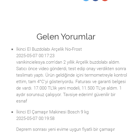
Gelen Yorumlar
İkinci El Buzdolabı Arçelik No-Frost
2025-05-07 00:17:23
vanikincielesya.com’dan 2 yıllık Arçelik buzdolabı aldım.
Satıcı önce video gönderdi, test edip onay verdikten sonra
teslimatı yaptı. Ürün geldiğinde içini termometreyle kontrol
ettim, tam 4°C’yi gösteriyordu. Faturası ve garanti belgesi
de vardı. 17.000 TL’lik yeni modeli, 11.500 TL’ye aldım. 1
aydır sorunsuz çalışıyor. Tavsiye ederim! güvenilir bir
esnaf
İkinci El Çamaşır Makinesi Bosch 9 kg
2025-05-07 00:19:58
Deprem sonrası yeni evime uygun fiyatlı bir çamaşır