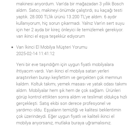
makinesi arıyordum. Van’da bir mağazadan 3 yıllık Bosch
aldım. Satıcı, makineyi önümde çalıştırdı, su kaçağı testi
yaptık. 28.000 TL’lik ürünü 13.200 TL’ye aldım. 6 aydır
kullanıyorum, hiç sorun çıkarmadı. Yalnız Van’ın sert suyu
için her 2 ayda bir kireç önleyici ile temizlemek gerekiyor.
van ikinci el eşya teşekkür ediyorum
Van İkinci El Mobilya Müşteri Yorumu
2025-02-14 11:41:12
Yeni bir eve taşındığım için uygun fiyatlı mobilyalara
ihtiyacım vardı. Van ikinci el mobilya satan yerleri
araştırırken burayı keşfettim ve gerçekten çok memnun
kaldım. Koltuk takımı, yemek masası ve yatak odası takımı
aldım. Mobilyalar hem şık hem de çok sağlam. Ürünleri
görüp kontrol ettikten sonra aldım ve teslimat oldukça hızlı
gerçekleşti. Satış ekibi son derece profesyonel ve
yardımcı oldu. Eşyaların temizliği ve kalitesi beklentimin
çok üzerindeydi. Eğer uygun fiyatlı ve kaliteli ikinci el
mobilya arıyorsanız, mutlaka buraya uğramalısınız.