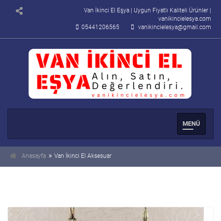
Van İkinci El Eşya | Uygun Fiyatlı Kaliteli Ürünler |
vanikincielesya.com
05441206565
vanikincielesya@gmail.com
Men�
Se�enek
Anasayfa
Van İkinci El Aksesuar