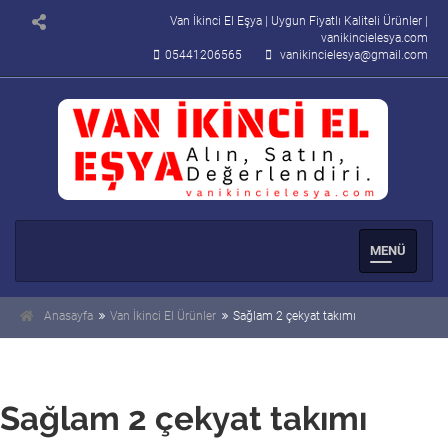
Van İkinci El Eşya | Uygun Fiyatlı Kaliteli Ürünler |
vanikincielesya.com
05441206565
vanikincielesya@gmail.com
Men�
Se�enek
Anasayfa
Van İkinci El Ürünler
Sağlam 2 çekyat takımı
Sağlam 2 çekyat takımı