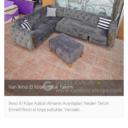
Van İkinci El Köşe Koltuk Takımı
İkinci El Köşe Koltuk Almanın Avantajları: Neden Tercih
Etmeli?İkinci el köşe koltuklar, Van'daki…