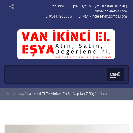
Van İkinci El Eşya | Uygun Fiyatlı Kaliteli Ürünler |
vanikincielesya.com
05441206565
vanikincielesya@gmail.com
Men�
Se�enek
Anasayfa
İkinci El TV Alırken En Sık Yapılan 7 Büyük Hata