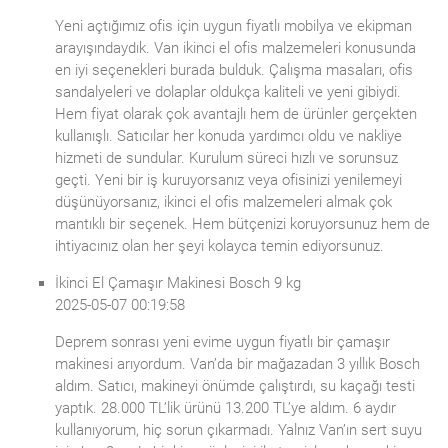
Yeni açtığımız ofis için uygun fiyatlı mobilya ve ekipman
arayışındaydık. Van ikinci el ofis malzemeleri konusunda
en iyi seçenekleri burada bulduk. Çalışma masaları, ofis
sandalyeleri ve dolaplar oldukça kaliteli ve yeni gibiydi.
Hem fiyat olarak çok avantajlı hem de ürünler gerçekten
kullanışlı. Satıcılar her konuda yardımcı oldu ve nakliye
hizmeti de sundular. Kurulum süreci hızlı ve sorunsuz
geçti. Yeni bir iş kuruyorsanız veya ofisinizi yenilemeyi
düşünüyorsanız, ikinci el ofis malzemeleri almak çok
mantıklı bir seçenek. Hem bütçenizi koruyorsunuz hem de
ihtiyacınız olan her şeyi kolayca temin ediyorsunuz.
İkinci El Çamaşır Makinesi Bosch 9 kg
2025-05-07 00:19:58
Deprem sonrası yeni evime uygun fiyatlı bir çamaşır
makinesi arıyordum. Van’da bir mağazadan 3 yıllık Bosch
aldım. Satıcı, makineyi önümde çalıştırdı, su kaçağı testi
yaptık. 28.000 TL’lik ürünü 13.200 TL’ye aldım. 6 aydır
kullanıyorum, hiç sorun çıkarmadı. Yalnız Van’ın sert suyu