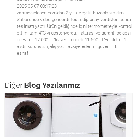
2025-05-07 00:17:23
vanikincielesya.com’dan 2 yıllık Arçelik buzdolabı aldım.
Satıcı önce video gönderdi, test edip onay verdikten sonra
teslimatı yaptı. Ürün geldiğinde içini termometreyle kontrol
ettim, tam 4°C’yi gösteriyordu. Faturası ve garanti belgesi
de vardı. 17.000 TL’lik yeni modeli, 11.500 TL’ye aldım. 1
aydır sorunsuz çalışıyor. Tavsiye ederim! güvenilir bir
esnaf
Diğer
Blog Yazılarımız