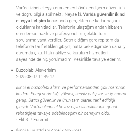
Van'da ikinci el eşya ararken en büyük endişem güvenilirlik
ve doğru bilgi alabilmekti. Neyse ki,
Van'da güvenilir ikinci
el eşya iletişim
konusunda gerçekten ne kadar başarılı
olduklarını kanıtladılar. Telefonla ulaştığım andan itibaren
son derece nazik ve profesyonel bir şekilde tüm
sorularıma yanıt verdiler. Satın aldığım gardırop tam da
telefonda tarif ettikleri gibiydi, hatta beklediğimden daha iyi
durumda çıktı. Hızlı nakliye ve kurulum hizmetleri
sayesinde de hiç yorulmadım. Kesinlikle tavsiye ederim.
Buzdolabı Alışverişim
2025-08-07 11:49:47
İkinci el buzdolabı aldım ve performansından çok memnun
kaldım. Enerji verimliliği yüksek, sessiz çalışıyor ve iç hacmi
geniş. Satıcı güvenilir ve ürün tam olarak tarif edildiği
gibiydi. Van'da ikinci el beyaz eşya alacaklar için gönül
rahatlığıyla tavsiye edebileceğim bir deneyim oldu.
- Elif S. / Edremit
İkinci El Buzdolabı Arçelik No-Frost