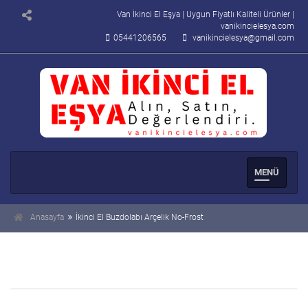
Van İkinci El Eşya | Uygun Fiyatlı Kaliteli Ürünler |
vanikincielesya.com
05441206565
vanikincielesya@gmail.com
Men�
Se�enek
Anasayfa
İkinci El Buzdolabı Arçelik No-Frost