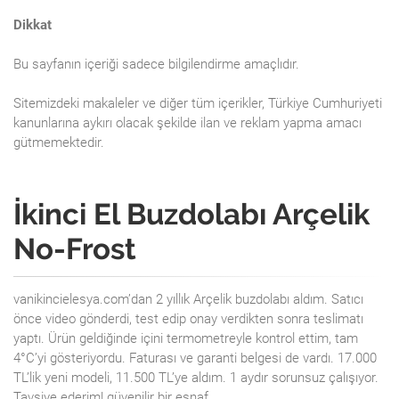
Dikkat
Bu sayfanın içeriği sadece bilgilendirme amaçlıdır.
Sitemizdeki makaleler ve diğer tüm içerikler, Türkiye Cumhuriyeti
kanunlarına aykırı olacak şekilde ilan ve reklam yapma amacı
gütmemektedir.
İkinci El Buzdolabı Arçelik
No-Frost
vanikincielesya.com’dan 2 yıllık Arçelik buzdolabı aldım. Satıcı
önce video gönderdi, test edip onay verdikten sonra teslimatı
yaptı. Ürün geldiğinde içini termometreyle kontrol ettim, tam
4°C’yi gösteriyordu. Faturası ve garanti belgesi de vardı. 17.000
TL’lik yeni modeli, 11.500 TL’ye aldım. 1 aydır sorunsuz çalışıyor.
Tavsiye ederim! güvenilir bir esnaf