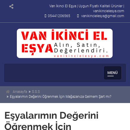
Van İkinci El Eşya | Uygun Fiyatlı Kaliteli Ürünler |
vanikincielesya.com
05441206565
vanikincielesya@gmail.com
Men�
Se�enek
Anasayfa
S.S.S
Eşyalarımın Değerini Öğrenmek İçin Mağazanıza Gelmem Şart mı?
Eşyalarımın Değerini
Öğrenmek İçin