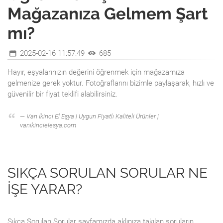
Mağazanıza Gelmem Şart
mı?
2025-02-16 11:57:49
685
Hayır, eşyalarınızın değerini öğrenmek için mağazamıza
gelmenize gerek yoktur. Fotoğraflarını bizimle paylaşarak, hızlı ve
güvenilir bir fiyat teklifi alabilirsiniz.
Van İkinci El Eşya | Uygun Fiyatlı Kaliteli Ürünler |
vanikincielesya.com
SIKÇA SORULAN SORULAR NE
İŞE YARAR?
Sıkça Sorulan Sorular sayfamızda aklınıza takılan soruların