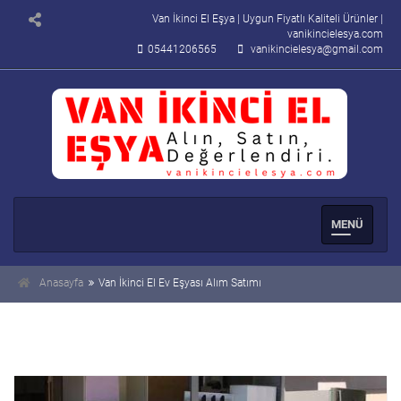
Van İkinci El Eşya | Uygun Fiyatlı Kaliteli Ürünler |
vanikincielesya.com
05441206565
vanikincielesya@gmail.com
Men�
Se�enek
Anasayfa
Van İkinci El Ev Eşyası Alım Satımı