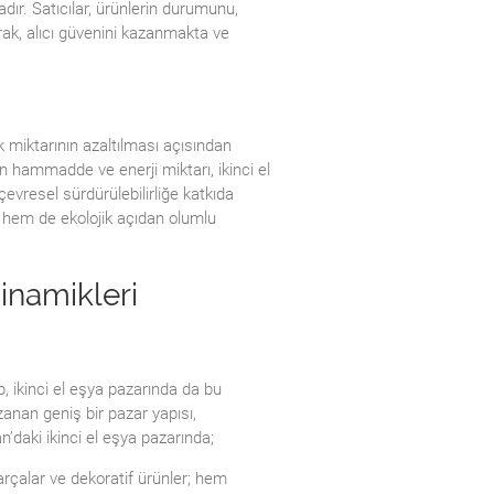
r. Satıcılar, ürünlerin durumunu,
rak, alıcı güvenini kazanmakta ve
ık miktarının azaltılması açısından
n hammadde ve enerji miktarı, ikinci el
evresel sürdürülebilirliğe katkıda
k hem de ekolojik açıdan olumlu
Dinamikleri
p, ikinci el eşya pazarında da bu
zanan geniş bir pazar yapısı,
n’daki ikinci el eşya pazarında;
arçalar ve dekoratif ürünler; hem