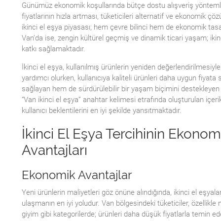
Günümüz ekonomik koşullarında bütçe dostu alışveriş yöntemle
fiyatlarının hızla artması, tüketicileri alternatif ve ekonomik 
ikinci el eşya piyasası; hem çevre bilinci hem de ekonomik tas
Van’da ise, zengin kültürel geçmiş ve dinamik ticari yaşam; ik
katkı sağlamaktadır.
İkinci el eşya, kullanılmış ürünlerin yeniden değerlendirilmesi
yardımcı olurken, kullanıcıya kaliteli ürünleri daha uygun fiyat
sağlayan hem de sürdürülebilir bir yaşam biçimini destekleyen ö
“Van ikinci el eşya” anahtar kelimesi etrafında oluşturulan içeri
kullanıcı beklentilerini en iyi şekilde yansıtmaktadır.
İkinci El Eşya Tercihinin Ekonom
Avantajları
Ekonomik Avantajlar
Yeni ürünlerin maliyetleri göz önüne alındığında, ikinci el eşya
ulaşmanın en iyi yoludur. Van bölgesindeki tüketiciler, özellikle
giyim gibi kategorilerde; ürünleri daha düşük fiyatlarla temin 