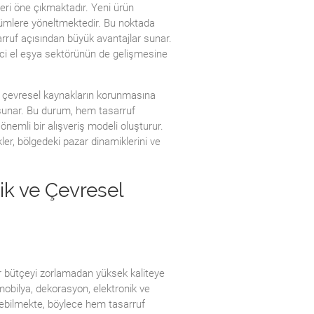
ri öne çıkmaktadır. Yeni ürün
çözümlere yöneltmektedir. Bu noktada
arruf açısından büyük avantajlar sunar.
inci el eşya sektörünün de gelişmesine
yle çevresel kaynakların korunmasına
a sunar. Bu durum, hem tasarruf
nemli bir alışveriş modeli oluşturur.
kler, bölgedeki pazar dinamiklerini ve
ik ve Çevresel
lar bütçeyi zorlamadan yüksek kaliteye
 mobilya, dekorasyon, elektronik ve
edebilmekte, böylece hem tasarruf