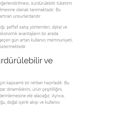
değerlendirilmesi, sürdürülebilir tüketimi
ilmesine olanak tanımaktadır. Bu
artıran unsurlardandır.
iği, şeffaf satış yöntemleri, dijital ve
 ekonomik avantajların bir arada
r geçen gün artan kullanıcı memnuniyeti,
östermektedir.
rdürülebilir ve
için kapsamlı bir rehber hazırladık. Bu
r dinamiklerini, ürün çeşitliliğini,
 derinlemesine ele alacağız. Ayrıca,
, doğal içerik akışı ve kullanıcı