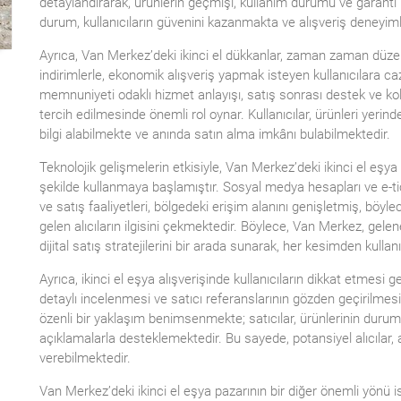
detaylandırarak, ürünlerin geçmişi, kullanım durumu ve garanti bi
durum, kullanıcıların güvenini kazanmakta ve alışveriş deneyiml
Ayrıca, Van Merkez’deki ikinci el dükkanlar, zaman zaman düze
indirimlerle, ekonomik alışveriş yapmak isteyen kullanıcılara caz
memnuniyeti odaklı hizmet anlayışı, satış sonrası destek ve kol
tercih edilmesinde önemli rol oynar. Kullanıcılar, ürünleri yeri
bilgi alabilmekte ve anında satın alma imkânı bulabilmektedir.
Teknolojik gelişmelerin etkisiyle, Van Merkez’deki ikinci el eşya s
şekilde kullanmaya başlamıştır. Sosyal medya hesapları ve e-tic
ve satış faaliyetleri, bölgedeki erişim alanını genişletmiş, böy
gelen alıcıların ilgisini çekmektedir. Böylece, Van Merkez, gele
dijital satış stratejilerini bir arada sunarak, her kesimden kulla
Ayrıca, ikinci el eşya alışverişinde kullanıcıların dikkat etmesi g
detaylı incelenmesi ve satıcı referanslarının gözden geçirilme
özenli bir yaklaşım benimsenmekte; satıcılar, ürünlerinin durumu
açıklamalarla desteklemektedir. Bu sayede, potansiyel alıcılar, a
verebilmektedir.
Van Merkez’deki ikinci el eşya pazarının bir diğer önemli yönü i