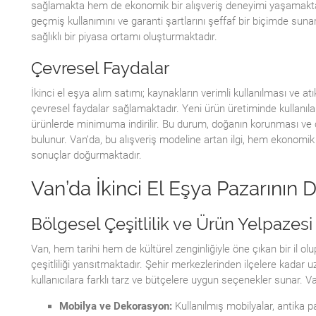
sağlamakta hem de ekonomik bir alışveriş deneyimi yaşamaktadı
geçmiş kullanımını ve garanti şartlarını şeffaf bir biçimde suna
sağlıklı bir piyasa ortamı oluşturmaktadır.
Çevresel Faydalar
İkinci el eşya alım satımı; kaynakların verimli kullanılması ve at
çevresel faydalar sağlamaktadır. Yeni ürün üretiminde kullanıla
ürünlerde minimuma indirilir. Bu durum, doğanın korunması ve ç
bulunur. Van’da, bu alışveriş modeline artan ilgi, hem ekonomi
sonuçlar doğurmaktadır.
Van’da İkinci El Eşya Pazarının 
Bölgesel Çeşitlilik ve Ürün Yelpazesi
Van, hem tarihi hem de kültürel zenginliğiyle öne çıkan bir il olu
çeşitliliği yansıtmaktadır. Şehir merkezlerinden ilçelere kadar u
kullanıcılara farklı tarz ve bütçelere uygun seçenekler sunar. Va
Mobilya ve Dekorasyon:
Kullanılmış mobilyalar, antika p