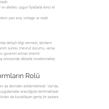
tadır.
 ev aletleri, uygun fiyatlarla ikinci el
rin yanı sıra, vintage ve nadir
da detaylı bilgi vermesi, alıcıların
ullanım süresi, mevcut durumu, varsa
nıcı güvenini artıran önemli
eriş öncesinde dikkatle incelenmekte,
ormların Rolü
ını da derinden etkilemektedir. Van’da,
 uygulamalar aracılığıyla tanıtmaktadır.
alıcıları da kucaklayan geniş bir pazara