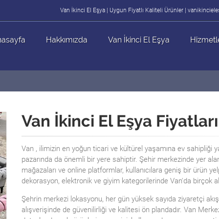
Van İkinci El Eşya | Uygun Fiyatlı Kaliteli Ürünler | vanikincie
asayfa
Hakkımızda
Van İkinci El Eşya
Hizmetl
Van İkinci El Eşya Fiyatları
Van , ilimizin en yoğun ticari ve kültürel yaşamına ev sahipliği y
pazarında da önemli bir yere sahiptir. Şehir merkezinde yer alan 
mağazaları ve online platformlar, kullanıcılara geniş bir ürün ye
dekorasyon, elektronik ve giyim kategorilerinde Van'da birçok
Şehrin merkezi lokasyonu, her gün yüksek sayıda ziyaretçi akışı
alışverişinde de güvenilirliği ve kalitesi ön plandadır. Van Merkez