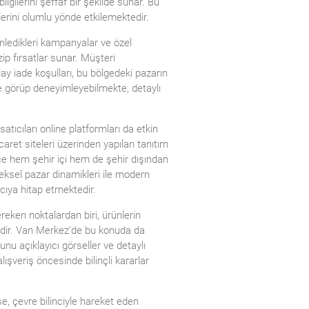
lgilerini şeffaf bir şekilde sunar. Bu
erini olumlu yönde etkilemektedir.
nledikleri kampanyalar ve özel
ip fırsatlar sunar. Müşteri
ay iade koşulları, bu bölgedeki pazarın
nde görüp deneyimleyebilmekte, detaylı
atıcıları online platformları da etkin
aret siteleri üzerinden yapılan tanıtım
lece hem şehir içi hem de şehir dışından
neksel pazar dinamikleri ile modern
nıcıya hitap etmektedir.
ereken noktalardan biri, ürünlerin
sidir. Van Merkez’de bu konuda da
nu açıklayıcı görseller ve detaylı
lışveriş öncesinde bilinçli kararlar
se, çevre bilinciyle hareket eden