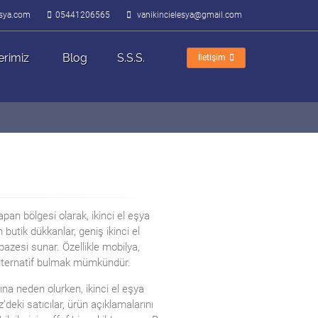
lesya.com
05441206565
vanikincielesya@gmail.com
erimiz
Blog
S.S.S.
İletişim
apan bölgesi olarak, ikinci el eşya
butik dükkanlar, geniş ikinci el
lpazesi sunar. Özellikle mobilya,
 alternatif bulmak mümkündür.
na neden olurken, ikinci el eşya
’deki satıcılar, ürün açıklamalarını