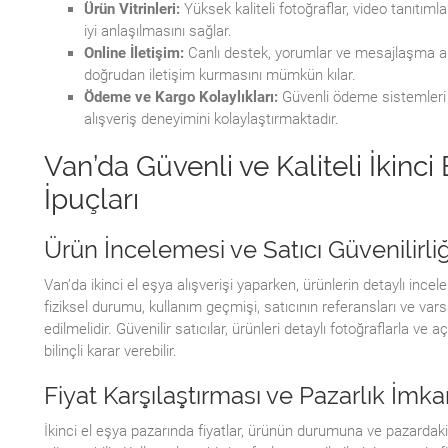
Ürün Vitrinleri:
Yüksek kaliteli fotoğraflar, video tanıtıml
iyi anlaşılmasını sağlar.
Online İletişim:
Canlı destek, yorumlar ve mesajlaşma araçl
doğrudan iletişim kurmasını mümkün kılar.
Ödeme ve Kargo Kolaylıkları:
Güvenli ödeme sistemleri ve
alışveriş deneyimini kolaylaştırmaktadır.
Van’da Güvenli ve Kaliteli İkinci 
İpuçları
Ürün İncelemesi ve Satıcı Güvenilirliğ
Van’da ikinci el eşya alışverişi yaparken, ürünlerin detaylı inc
fiziksel durumu, kullanım geçmişi, satıcının referansları ve varsa
edilmelidir. Güvenilir satıcılar, ürünleri detaylı fotoğraflarla ve 
bilinçli karar verebilir.
Fiyat Karşılaştırması ve Pazarlık İmka
İkinci el eşya pazarında fiyatlar, ürünün durumuna ve pazardak