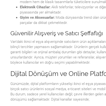
modern hem de klasik tasarımlarla tüketicilere sunulmak
Elektronik Cihazlar:
Akıllı telefonlar, televizyonlar ve diğer
piyasasında yer almaktadır.
Giyim ve Aksesuarlar:
Moda dünyasında trend olan ürünle
parçalar da dikkat çekmektedir.
Güvenilir Alışveriş ve Satıcı Şeffaflığı
Van’daki ikinci el eşya alışverişinde satıcıların ürün açıklamaların
bilinçli tercihler yapmasını sağlamaktadır. Ürünlerin gerçek k
garanti bilgileri ve orijinal ambalaj durumları gibi detaylar, kulla
unsurlardandır. Ayrıca, müşteri yorumları ve referanslar, alışv
böylece kullanıcılar en doğru seçimi yapabilmektedir.
Dijital Dönüşüm ve Online Platf
Günümüzde, dijital platformların yükselişi ikinci el eşya piyasas
birçok satıcı ürünlerini sosyal medya, e-ticaret siteleri ve mobil
Bu durum, sadece yerel kullanıcıları değil; çevre illerden gelen 
dönüşümü sağlamaktadır. Dijital kanallar sayesinde;