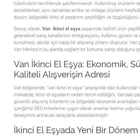
tüketicilerin tercihleriyle şekillenmesidir. Kullanılmış ürünlerin 
desteklerken, aynı zamanda antika ve vintage ürünlerin keşfed
durum, bölgedeki ikinci el pazarının çeşitliliğini ve özgünlüğünü 
Sonuç olarak,
Van ikinci el eşya
pazarında; kaliteli ürün çeşitlil
geleneksel satış kanallarının entegrasyonu, kullanıcı güveni ve
sunulması, alıcılar için cazip bir alışveriş ortamı oluşturur. He
Van Merkez’in bu alanda sağlam bir konuma sahip olduğunu g
Van İkinci El Eşya: Ekonomik, Sü
Kaliteli Alışverişin Adresi
Van bölgesinde, “van ikinci el eşya” arayışında olan kullanıcılar 
makalede; ikinci el eşyaların neden tercih edildiğini, Van’daki paza
güvenilir alışveriş kriterlerini ve bölgedeki ekonomik avantajları
içeriğimiz SEO kriterlerine uygun olarak anahtar kelime yoğunluğu
deneyimini artıracak detaylarla desteklenmiştir.
İkinci El Eşyada Yeni Bir Dönem