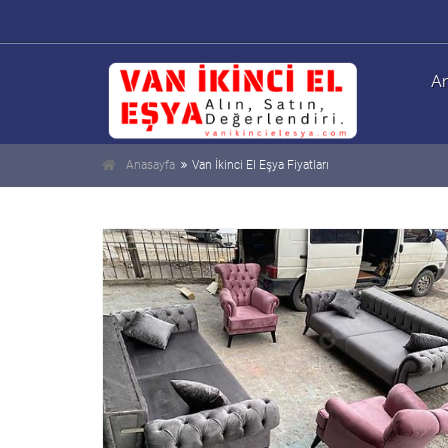
An
Anasayfa
Van İkinci El Eşya Fiyatları