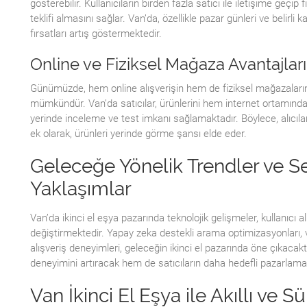
gösterebilir. Kullanıcıların birden fazla satıcı ile iletişime geçip
teklifi almasını sağlar. Van’da, özellikle pazar günleri ve belir
fırsatları artış göstermektedir.
Online ve Fiziksel Mağaza Avantajları
Günümüzde, hem online alışverişin hem de fiziksel mağazaları
mümkündür. Van’da satıcılar, ürünlerini hem internet ortamınd
yerinde inceleme ve test imkanı sağlamaktadır. Böylece, alıcılar d
ek olarak, ürünleri yerinde görme şansı elde eder.
Geleceğe Yönelik Trendler ve Se
Yaklaşımlar
Van’da ikinci el eşya pazarında teknolojik gelişmeler, kullanıcı alı
değiştirmektedir. Yapay zeka destekli arama optimizasyonları, ver
alışveriş deneyimleri, geleceğin ikinci el pazarında öne çıkacaktı
deneyimini artıracak hem de satıcıların daha hedefli pazarlam
Van İkinci El Eşya ile Akıllı ve Sü