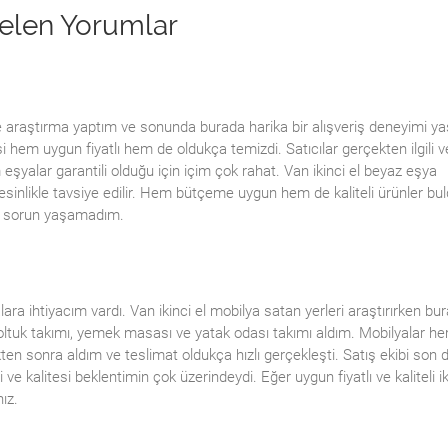
elen Yorumlar
re araştırma yaptım ve sonunda burada harika bir alışveriş deneyimi y
i hem uygun fiyatlı hem de oldukça temizdi. Satıcılar gerçekten ilgili v
m eşyalar garantili olduğu için içim çok rahat. Van ikinci el beyaz eşya
kesinlikle tavsiye edilir. Hem bütçeme uygun hem de kaliteli ürünler bu
bir sorun yaşamadım.
lara ihtiyacım vardı. Van ikinci el mobilya satan yerleri araştırırken bur
tuk takımı, yemek masası ve yatak odası takımı aldım. Mobilyalar he
ten sonra aldım ve teslimat oldukça hızlı gerçekleşti. Satış ekibi son 
ve kalitesi beklentimin çok üzerindeydi. Eğer uygun fiyatlı ve kaliteli ik
ız.