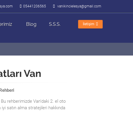
lesya.com
05441206565
vanikincielesya@gmail.com
erimiz
Blog
S.S.S.
İletişim
atları Van
 Rehberi
! Bu rehberimizde Van'daki 2. el oto
n iyi satın alma stratejileri hakkında