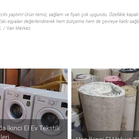
rcihi yaptım! Ürün temiz, sağlam ve fiyatı çok uygundu. Özellikle kapak
ı. Eski eşyaları değerlendirerek hem bütçeme hem de çevreye katkı sağ
. / Van Merkez
a İkinci El Ev Tekstili
leri