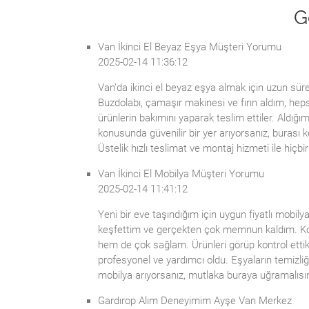
G
Van İkinci El Beyaz Eşya Müşteri Yorumu
2025-02-14 11:36:12
Van’da ikinci el beyaz eşya almak için uzun sü
Buzdolabı, çamaşır makinesi ve fırın aldım, heps
ürünlerin bakımını yaparak teslim ettiler. Aldığı
konusunda güvenilir bir yer arıyorsanız, burası 
Üstelik hızlı teslimat ve montaj hizmeti ile hiç
Van İkinci El Mobilya Müşteri Yorumu
2025-02-14 11:41:12
Yeni bir eve taşındığım için uygun fiyatlı mobilya
keşfettim ve gerçekten çok memnun kaldım. Kol
hem de çok sağlam. Ürünleri görüp kontrol ettik
profesyonel ve yardımcı oldu. Eşyaların temizliği 
mobilya arıyorsanız, mutlaka buraya uğramalısın
Gardırop Alım Deneyimim Ayşe Van Merkez