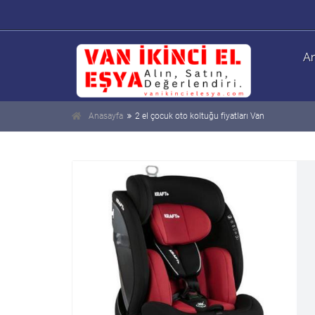
An
Anasayfa
2 el çocuk oto koltuğu fiyatları Van