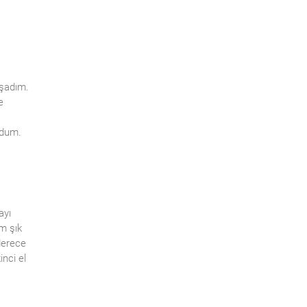
aşadım.
e
ldum.
ayı
m şık
derece
inci el