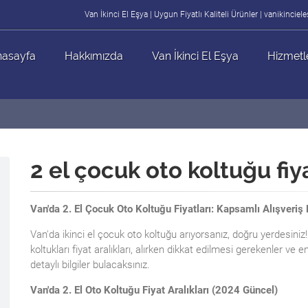
Van İkinci El Eşya | Uygun Fiyatlı Kaliteli Ürünler | vanikincie
asayfa
Hakkımızda
Van İkinci El Eşya
Hizmetl
2 el çocuk oto koltuğu fiy
Van'da 2. El Çocuk Oto Koltuğu Fiyatları: Kapsamlı Alışveriş
Van'da ikinci el çocuk oto koltuğu arıyorsanız, doğru yerdesiniz
koltukları fiyat aralıkları, alırken dikkat edilmesi gerekenler ve e
detaylı bilgiler bulacaksınız.
Van'da 2. El Oto Koltuğu Fiyat Aralıkları (2024 Güncel)