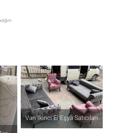
ladığım
Van İkinci El Eşya Satıcıları