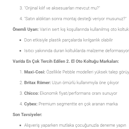
"Orijinal kılıf ve aksesuarları mevcut mu?"
"Satın aldıktan sonra montaj desteği veriyor musunuz?"
Önemli Uyarı:
Van'ın sert kış koşullarında kullanılmış oto koltuk
Don etkisiyle plastik parçalarda kırılganlık olabilir
Isıtıcı yakınında duran koltuklarda malzeme deformasyonu
Van'da En Çok Tercih Edilen 2. El Oto Koltuğu Markaları:
Maxi-Cosi:
Özellikle Pebble modelleri yüksek talep görü
Britax Römer:
Uzun ömürlü kullanımıyla öne çıkıyor
Chicco:
Ekonomik fiyat/performans oranı sunuyor
Cybex:
Premium segmentte en çok aranan marka
Son Tavsiyeler:
Alışveriş yaparken mutlaka çocuğunuzla deneme yapın