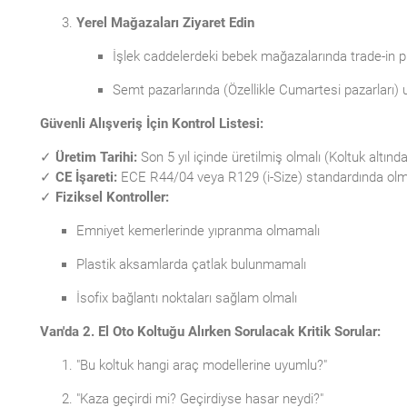
Yerel Mağazaları Ziyaret Edin
İşlek caddelerdeki bebek mağazalarında trade-in pr
Semt pazarlarında (Özellikle Cumartesi pazarları) u
Güvenli Alışveriş İçin Kontrol Listesi:
✓
Üretim Tarihi:
Son 5 yıl içinde üretilmiş olmalı (Koltuk altında
✓
CE İşareti:
ECE R44/04 veya R129 (i-Size) standardında olm
✓
Fiziksel Kontroller:
Emniyet kemerlerinde yıpranma olmamalı
Plastik aksamlarda çatlak bulunmamalı
İsofix bağlantı noktaları sağlam olmalı
Van'da 2. El Oto Koltuğu Alırken Sorulacak Kritik Sorular:
"Bu koltuk hangi araç modellerine uyumlu?"
"Kaza geçirdi mi? Geçirdiyse hasar neydi?"