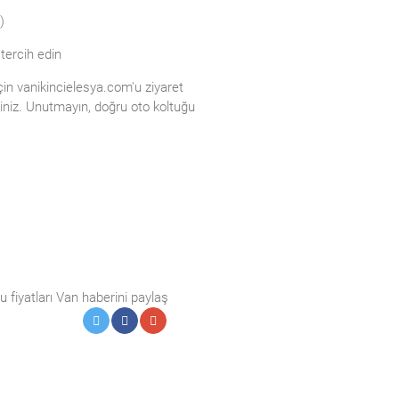
)
 tercih edin
çin vanikincielesya.com'u ziyaret
rsiniz. Unutmayın, doğru oto koltuğu
u fiyatları Van haberini paylaş